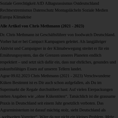
Soziale Gerechtigkeit
AfD
Alltagsrassismus
Ostdeutschland
Rechtsextremismus
Datenschutz
Montagslächeln
Soziale Medien
Europa
Klimakrise
Alle Artikel von
Chris Methmann (2021 - 2023)
Dr. Chris Methmann ist Geschäftsführer von foodwatch Deutschland.
Vorher hat er bei Campact Kampagnen geleitet. Als langjähriger
Aktivist und Campaigner in der Klimabewegung streitet er für ein
Ernährungssystem, das die Grenzen unseres Planeten endlich
respektiert – und setzt sich dafür ein, dass nur ehrliches, gesundes und
zukunftsfähiges Essen auf unseren Tellern landet.
Agrar
09.02.2023
Chris Methmann (2021 - 2023)
Verschwundene
Küken
Bestimmt ist es Dir auch schon aufgefallen, als Du im
Supermarkt die Regale durchstöbert hast: Auf vielen Eierpackungen
stehen Angaben wie „ohne Kükentöten“. Tatsächlich ist die grausame
Praxis in Deutschland seit einem Jahr gesetzlich verboten. Das
Agrarministerium ist darauf mächtig stolz, sieht Deutschland als
„weltweiten Vorreiter“. Wäre da nur nicht ein kleines Problem.
Mehr