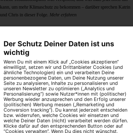
kann, um mehr Klimaschutz zu bekommen – darüber sprechen Katrin
und Chris in dieser Folge.
Mehr erfahren
Der Schutz Deiner Daten ist uns
wichtig
Wenn Du mit einem Klick auf „Cookies akzeptieren“
Dein Engagement macht den Unterschied. Schließe Dich 4,5
einwilligst, setzen wir und Drittanbieter Cookies (und
Millionen Menschen an.
ähnliche Technologien) ein und verarbeiten Deine
personenbezogene Daten, um Deine Nutzung unserer
Seite zu analysieren, Inhalte zu personalisieren und
Newsletter bestellen
unseren Newsletter zu optimieren („Analytics und
Personalisierung“) sowie Nutzer*innen mit (politischer)
Werbung wieder anzusprechen und den Erfolg unserer
(politischen) Werbung messen („Remarketing und
Conversion tracking“). Du kannst jederzeit entscheiden
Campact e.V.
bzw. widerrufen, welche Cookies wir einsetzen und
welche Deiner Daten (nicht) verarbeitet werden dürfen.
IBAN DE95 2‍5‍1‍2 0‍5‍1‍0 6‍9‍8‍0 0‍0‍0‍0 0‍0
Klicke dafür auf den entsprechenden Button oder auf
SozialBank
“Cookies verwalten”. Wenn Du dies nicht wünschst,