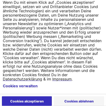
Wenn Du mit einem Klick auf „Cookies akzeptieren“
einwilligst, setzen wir und Drittanbieter Cookies (und
ähnliche Technologien) ein und verarbeiten Deine
personenbezogene Daten, um Deine Nutzung unserer
Seite zu analysieren, Inhalte zu personalisieren und
unseren Newsletter zu optimieren („Analytics und
Personalisierung“) sowie Nutzer*innen mit (politischer)
Werbung wieder anzusprechen und den Erfolg unserer
(politischen) Werbung messen („Remarketing und
Dein Engagement macht den Unterschied. Schließe Dich 4,5
Conversion tracking“). Du kannst jederzeit entscheiden
Millionen Menschen an.
bzw. widerrufen, welche Cookies wir einsetzen und
welche Deiner Daten (nicht) verarbeitet werden dürfen.
Klicke dafür auf den entsprechenden Button oder auf
Newsletter bestellen
“Cookies verwalten”. Wenn Du dies nicht wünschst,
klicke bitte auf „Cookies ablehnen“. In diesem Fall
erfolgt nur eine Nutzungsanalyse ohne dass Cookies
gespeichert werden. Weitere Informationen und die
konkreten Cookies findest Du in der
Campact e.V.
Datenschutzerklärung
& im
Impressum
.
IBAN DE95 2‍5‍1‍2 0‍5‍1‍0 6‍9‍8‍0 0‍0‍0‍0 0‍0
Cookies verwalten
SozialBank
Direkt online spenden
Cookies akzeptieren
Cookies ablehnen
Newsletter
Hilfe und