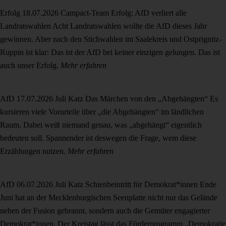
Erfolg
18.07.2026
Campact-Team
Erfolg: AfD verliert alle
Landratswahlen
Acht Landratswahlen wollte die AfD dieses Jahr
gewinnen. Aber nach den Stichwahlen im Saalekreis und Ostprignitz-
Ruppin ist klar: Das ist der AfD bei keiner einzigen gelungen. Das ist
auch unser Erfolg.
Mehr erfahren
AfD
17.07.2026
Juli Katz
Das Märchen von den „Abgehängten“
Es
kursieren viele Vorurteile über „die Abgehängten“ im ländlichen
Raum. Dabei weiß niemand genau, was „abgehängt“ eigentlich
bedeuten soll. Spannender ist deswegen die Frage, wem diese
Erzählungen nutzen.
Mehr erfahren
AfD
06.07.2026
Juli Katz
Schienbeintritt für Demokrat*innen
Ende
Juni hat an der Mecklenburgischen Seenplatte nicht nur das Gelände
neben der Fusion gebrannt, sondern auch die Gemüter engagierter
Demokrat*innen. Der Kreistag lässt das Förderprogramm „Demokratie