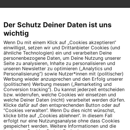
Der Schutz Deiner Daten ist uns
wichtig
Wenn Du mit einem Klick auf „Cookies akzeptieren“
Dein Engagement macht den Unterschied. Schließe Dich 4,5
einwilligst, setzen wir und Drittanbieter Cookies (und
Millionen Menschen an.
ähnliche Technologien) ein und verarbeiten Deine
personenbezogene Daten, um Deine Nutzung unserer
Newsletter bestellen
Seite zu analysieren, Inhalte zu personalisieren und
unseren Newsletter zu optimieren („Analytics und
Personalisierung“) sowie Nutzer*innen mit (politischer)
Werbung wieder anzusprechen und den Erfolg unserer
(politischen) Werbung messen („Remarketing und
Conversion tracking“). Du kannst jederzeit entscheiden
Campact e.V.
bzw. widerrufen, welche Cookies wir einsetzen und
welche Deiner Daten (nicht) verarbeitet werden dürfen.
IBAN DE95 2‍5‍1‍2 0‍5‍1‍0 6‍9‍8‍0 0‍0‍0‍0 0‍0
Klicke dafür auf den entsprechenden Button oder auf
SozialBank
“Cookies verwalten”. Wenn Du dies nicht wünschst,
Direkt online spenden
klicke bitte auf „Cookies ablehnen“. In diesem Fall
erfolgt nur eine Nutzungsanalyse ohne dass Cookies
gespeichert werden. Weitere Informationen und die
Newsletter
Hilfe und