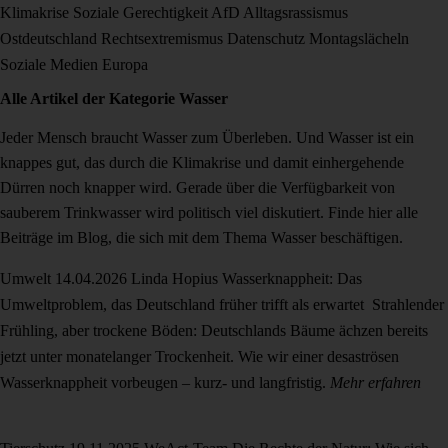
Klimakrise
Soziale Gerechtigkeit
AfD
Alltagsrassismus
Ostdeutschland
Rechtsextremismus
Datenschutz
Montagslächeln
Soziale Medien
Europa
Alle Artikel der Kategorie
Wasser
Jeder Mensch braucht Wasser zum Überleben. Und Wasser ist ein
knappes gut, das durch die Klimakrise und damit einhergehende
Dürren noch knapper wird. Gerade über die Verfügbarkeit von
sauberem Trinkwasser wird politisch viel diskutiert. Finde hier alle
Beiträge im Blog, die sich mit dem Thema Wasser beschäftigen.
Umwelt
14.04.2026
Linda Hopius
Wasserknappheit: Das
Umweltproblem, das Deutschland früher trifft als erwartet
Strahlender
Frühling, aber trockene Böden: Deutschlands Bäume ächzen bereits
jetzt unter monatelanger Trockenheit. Wie wir einer desaströsen
Wasserknappheit vorbeugen – kurz- und langfristig.
Mehr erfahren