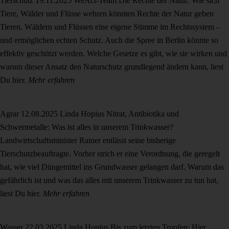
Tierschutz
19.11.2025
WeAct-Team
Die Rechte der Natur: Wie sich
Tiere, Wälder und Flüsse wehren könnten
Rechte der Natur geben
Tieren, Wäldern und Flüssen eine eigene Stimme im Rechtssystem –
und ermöglichen echten Schutz. Auch die Spree in Berlin könnte so
effektiv geschützt werden. Welche Gesetze es gibt, wie sie wirken und
warum dieser Ansatz den Naturschutz grundlegend ändern kann, liest
Du hier.
Mehr erfahren
Agrar
12.08.2025
Linda Hopius
Nitrat, Antibiotika und
Schwermetalle: Was ist alles in unserem Trinkwasser?
Landwirtschaftsminister Rainer entlässt seine bisherige
Tierschutzbeauftragte. Vorher strich er eine Verordnung, die geregelt
hat, wie viel Düngemittel ins Grundwasser gelangen darf. Warum das
gefährlich ist und was das alles mit unserem Trinkwasser zu tun hat,
liest Du hier.
Mehr erfahren
Wasser
22.03.2025
Linda Hopius
Bis zum letzten Tropfen: Hier