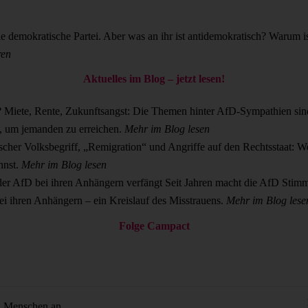
e demokratische Partei. Aber was an ihr ist antidemokratisch? Warum 
ren
Aktuelles im Blog – jetzt lesen!
?
Miete, Rente, Zukunftsangst: Die Themen hinter AfD-Sympathien sind
n, um jemanden zu erreichen.
Mehr im Blog lesen
scher Volksbegriff, „Remigration“ und Angriffe auf den Rechtsstaat: 
nnst.
Mehr im Blog lesen
der AfD bei ihren Anhängern verfängt
Seit Jahren macht die AfD Stimm
i ihren Anhängern – ein Kreislauf des Misstrauens.
Mehr im Blog lese
Folge Campact
n Menschen an.