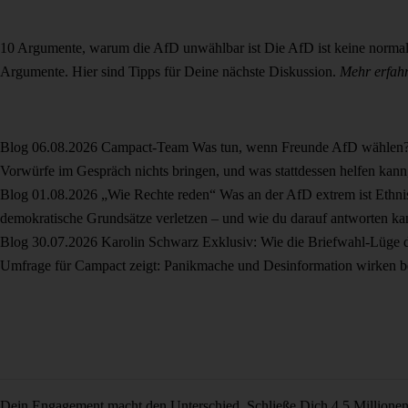
10 Argumente, warum die AfD unwählbar ist
Die AfD ist keine normal
Argumente. Hier sind Tipps für Deine nächste Diskussion.
Mehr erfah
Blog
06.08.2026
Campact-Team
Was tun, wenn Freunde AfD wählen
Vorwürfe im Gespräch nichts bringen, und was stattdessen helfen kan
Blog
01.08.2026
„Wie Rechte reden“
Was an der AfD extrem ist
Ethni
demokratische Grundsätze verletzen – und wie du darauf antworten ka
Blog
30.07.2026
Karolin Schwarz
Exklusiv: Wie die Briefwahl-Lüge 
Umfrage für Campact zeigt: Panikmache und Desinformation wirken be
Dein Engagement macht den Unterschied. Schließe Dich 4,5 Millione