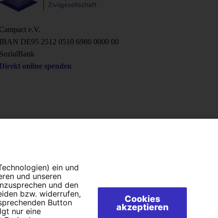
Campact e.V.
IBAN DE95 2‍5‍1‍2 0‍5‍1‍0 6‍9‍8‍0 0‍0‍0‍0 0‍0
SozialBank
Direkt online spenden
 Technologien) ein und
ieren und unseren
 anzusprechen und den
eiden bzw. widerrufen,
Cookies
tsprechenden Button
akzeptieren
lgt nur eine