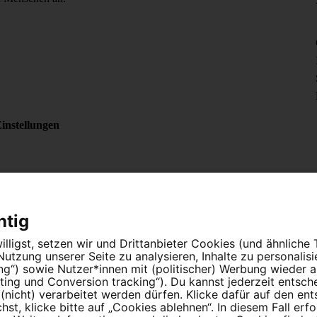
instellungen
htig
lligst, setzen wir und Drittanbieter Cookies (und ähnliche
tzung unserer Seite zu analysieren, Inhalte zu personalis
ung“) sowie Nutzer*innen mit (politischer) Werbung wieder
ing und Conversion tracking“). Du kannst jederzeit entsch
nicht) verarbeitet werden dürfen. Klicke dafür auf den en
t, klicke bitte auf „Cookies ablehnen“. In diesem Fall erfo