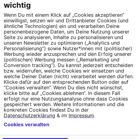
wichtig
Wenn Du mit einem Klick auf „Cookies akzeptieren“
Dein Engagement macht den Unterschied. Schließe Dich 4,5
einwilligst, setzen wir und Drittanbieter Cookies (und
Millionen Menschen an.
ähnliche Technologien) ein und verarbeiten Deine
personenbezogene Daten, um Deine Nutzung unserer
Seite zu analysieren, Inhalte zu personalisieren und
Newsletter bestellen
unseren Newsletter zu optimieren („Analytics und
Personalisierung“) sowie Nutzer*innen mit (politischer)
Werbung wieder anzusprechen und den Erfolg unserer
(politischen) Werbung messen („Remarketing und
Conversion tracking“). Du kannst jederzeit entscheiden
Campact e.V.
bzw. widerrufen, welche Cookies wir einsetzen und
welche Deiner Daten (nicht) verarbeitet werden dürfen.
IBAN DE95 2‍5‍1‍2 0‍5‍1‍0 6‍9‍8‍0 0‍0‍0‍0 0‍0
Klicke dafür auf den entsprechenden Button oder auf
SozialBank
“Cookies verwalten”. Wenn Du dies nicht wünschst,
Direkt online spenden
klicke bitte auf „Cookies ablehnen“. In diesem Fall
erfolgt nur eine Nutzungsanalyse ohne dass Cookies
gespeichert werden. Weitere Informationen und die
Newsletter
Hilfe und
konkreten Cookies findest Du in der
FAQ
Kontakt
Datenschutz
Impressum
Cookie Einstellungen
Datenschutzerklärung
& im
Impressum
.
Cookies verwalten