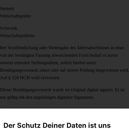
Steinert
Wirtschaftsprüfer
Schwunk
Wirtschaftsprüferin
Bei Veröffentlichung oder Weitergabe des Jahresabschlusses in einer
von der bestätigten Fassung abweichenden Form bedarf es zuvor
unserer erneuten Stellungnahme, sofern hierbei unser
Bestätigungsvermerk zitiert oder auf unsere Prüfung hingewiesen wird.
Auf § 328 HGB wird verwiesen.
Dieser Bestätigungsvermerk wurde im Original digital signiert. Er ist
nur gültig mit den zugehörigen digitalen Signaturen.
Der Schutz Deiner Daten ist uns