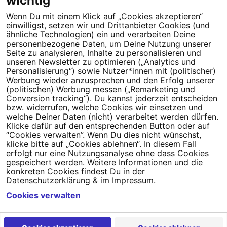
wichtig
Wenn Du mit einem Klick auf „Cookies akzeptieren“
Dein Engagement macht den Unterschied. Schließe Dich 4,5
einwilligst, setzen wir und Drittanbieter Cookies (und
Millionen Menschen an.
ähnliche Technologien) ein und verarbeiten Deine
personenbezogene Daten, um Deine Nutzung unserer
Newsletter bestellen
Seite zu analysieren, Inhalte zu personalisieren und
unseren Newsletter zu optimieren („Analytics und
Personalisierung“) sowie Nutzer*innen mit (politischer)
Werbung wieder anzusprechen und den Erfolg unserer
(politischen) Werbung messen („Remarketing und
Conversion tracking“). Du kannst jederzeit entscheiden
Campact e.V.
bzw. widerrufen, welche Cookies wir einsetzen und
welche Deiner Daten (nicht) verarbeitet werden dürfen.
IBAN DE95 2‍5‍1‍2 0‍5‍1‍0 6‍9‍8‍0 0‍0‍0‍0 0‍0
Klicke dafür auf den entsprechenden Button oder auf
SozialBank
“Cookies verwalten”. Wenn Du dies nicht wünschst,
Direkt online spenden
klicke bitte auf „Cookies ablehnen“. In diesem Fall
erfolgt nur eine Nutzungsanalyse ohne dass Cookies
gespeichert werden. Weitere Informationen und die
Newsletter
Hilfe und
konkreten Cookies findest Du in der
FAQ
Kontakt
Datenschutz
Impressum
Cookie Einstellungen
Datenschutzerklärung
& im
Impressum
.
Cookies verwalten