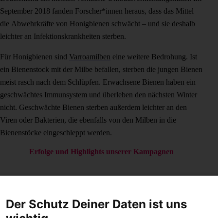
September 2018 fanden Forscher*innen heraus, dass das Mittel
die
Abwehrkräfte
von Honigbienen schwächt – und sie deshalb
leichter an Infektionskrankheiten sterben.
Für Honigbienen sind
Varroamilben
eine weitere Bedrohung. Ist
ein Bienenstock mit der Milbe befallen, sterben die jungen Bienen
meist rasch nach dem Schlüpfen. Erwachsene Bienen haben ein
geschwächtes Immunsystem und überleben den nächsten Winter
nicht. Geschwächte Bienen sterben außerdem leichter an den
Viren oder Bakterien, die ebenfalls von den Milben in die
Bienenstöcke eingeschleppt werden.
Erfolge und Highlights unserer Kampagnen
Der Schutz Deiner Daten ist uns