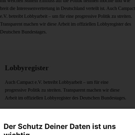
mit welchen Mitteln Einfluss auf die Politik nehmen möchte und wie
breit die Interessenvertretung in Deutschland verteilt ist. Auch Campact
e.V. betreibt Lobbyarbeit – um für eine progressive Politik zu streiten.
Transparent machen wir diese Arbeit im offiziellen Lobbyregister des
Deutschen Bundestages.
Lobbyregister
Auch Campact e.V. betreibt Lobbyarbeit – um für eine
progressive Politik zu streiten. Transparent machen wir diese
Arbeit im offiziellen Lobbyregister des Deutschen Bundestages.
Campact-Eintrag im Lobbyregister
Der Schutz Deiner Daten ist uns