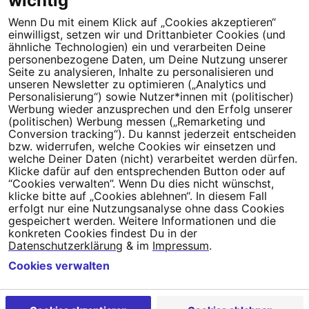
wichtig
Folge Campact
Wenn Du mit einem Klick auf „Cookies akzeptieren“
einwilligst, setzen wir und Drittanbieter Cookies (und
ähnliche Technologien) ein und verarbeiten Deine
personenbezogene Daten, um Deine Nutzung unserer
Seite zu analysieren, Inhalte zu personalisieren und
unseren Newsletter zu optimieren („Analytics und
Personalisierung“) sowie Nutzer*innen mit (politischer)
Werbung wieder anzusprechen und den Erfolg unserer
(politischen) Werbung messen („Remarketing und
Dein Engagement macht den Unterschied. Schließe Dich 4,5
Conversion tracking“). Du kannst jederzeit entscheiden
Millionen Menschen an.
bzw. widerrufen, welche Cookies wir einsetzen und
welche Deiner Daten (nicht) verarbeitet werden dürfen.
Newsletter bestellen
Klicke dafür auf den entsprechenden Button oder auf
“Cookies verwalten”. Wenn Du dies nicht wünschst,
klicke bitte auf „Cookies ablehnen“. In diesem Fall
erfolgt nur eine Nutzungsanalyse ohne dass Cookies
gespeichert werden. Weitere Informationen und die
konkreten Cookies findest Du in der
Campact e.V.
Datenschutzerklärung
& im
Impressum
.
IBAN DE95 2‍5‍1‍2 0‍5‍1‍0 6‍9‍8‍0 0‍0‍0‍0 0‍0
Cookies verwalten
SozialBank
Direkt online spenden