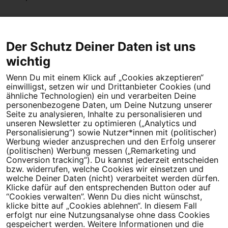
Der Schutz Deiner Daten ist uns
wichtig
Wenn Du mit einem Klick auf „Cookies akzeptieren“
Dein Engagement macht den Unterschied. Schließe Dich 4,5
einwilligst, setzen wir und Drittanbieter Cookies (und
Millionen Menschen an.
ähnliche Technologien) ein und verarbeiten Deine
personenbezogene Daten, um Deine Nutzung unserer
Newsletter bestellen
Seite zu analysieren, Inhalte zu personalisieren und
unseren Newsletter zu optimieren („Analytics und
Personalisierung“) sowie Nutzer*innen mit (politischer)
Werbung wieder anzusprechen und den Erfolg unserer
(politischen) Werbung messen („Remarketing und
Conversion tracking“). Du kannst jederzeit entscheiden
Campact e.V.
bzw. widerrufen, welche Cookies wir einsetzen und
welche Deiner Daten (nicht) verarbeitet werden dürfen.
IBAN DE95 2‍5‍1‍2 0‍5‍1‍0 6‍9‍8‍0 0‍0‍0‍0 0‍0
Klicke dafür auf den entsprechenden Button oder auf
SozialBank
“Cookies verwalten”. Wenn Du dies nicht wünschst,
Direkt online spenden
klicke bitte auf „Cookies ablehnen“. In diesem Fall
erfolgt nur eine Nutzungsanalyse ohne dass Cookies
gespeichert werden. Weitere Informationen und die
Newsletter
Hilfe und