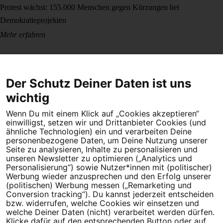
Protest wächst: 155.000 Menschen gegen Kürzungen bei
Demokratieprojekten
Mehr erfahren
Der Schutz Deiner Daten ist uns
wichtig
Wenn Du mit einem Klick auf „Cookies akzeptieren“
Dein Engagement macht den Unterschied. Schließe Dich 4,5
einwilligst, setzen wir und Drittanbieter Cookies (und
Millionen Menschen an.
ähnliche Technologien) ein und verarbeiten Deine
personenbezogene Daten, um Deine Nutzung unserer
Newsletter bestellen
Seite zu analysieren, Inhalte zu personalisieren und
unseren Newsletter zu optimieren („Analytics und
Personalisierung“) sowie Nutzer*innen mit (politischer)
Werbung wieder anzusprechen und den Erfolg unserer
(politischen) Werbung messen („Remarketing und
Conversion tracking“). Du kannst jederzeit entscheiden
Campact e.V.
bzw. widerrufen, welche Cookies wir einsetzen und
welche Deiner Daten (nicht) verarbeitet werden dürfen.
IBAN DE95 2‍5‍1‍2 0‍5‍1‍0 6‍9‍8‍0 0‍0‍0‍0 0‍0
Klicke dafür auf den entsprechenden Button oder auf