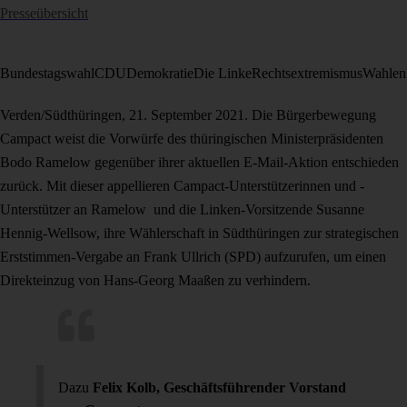
Presseübersicht
Bundestagswahl
CDU
Demokratie
Die Linke
Rechtsextremismus
Wahlen
Verden/Südthüringen, 21. September 2021. Die Bürgerbewegung
Campact weist die Vorwürfe des thüringischen Ministerpräsidenten
Bodo Ramelow gegenüber ihrer aktuellen E-Mail-Aktion entschieden
zurück. Mit dieser appellieren Campact-Unterstützerinnen und -
Unterstützer an Ramelow und die Linken-Vorsitzende Susanne
Hennig-Wellsow, ihre Wählerschaft in Südthüringen zur strategischen
Erststimmen-Vergabe an Frank Ullrich (SPD) aufzurufen, um einen
Direkteinzug von Hans-Georg Maaßen zu verhindern.
Dazu
Felix Kolb, Geschäftsführender Vorstand