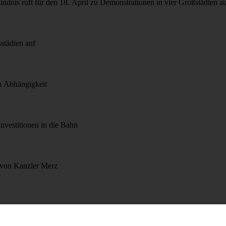
Bündnis ruft für den 18. April zu Demonstrationen in vier Großstädten a
städten auf
n Abhängigkeit
Investitionen in die Bahn
 von Kanzler Merz