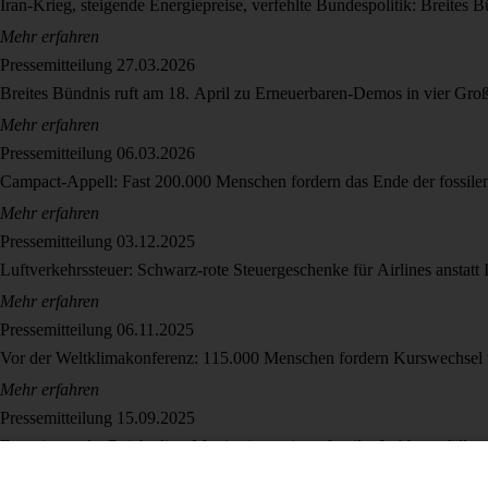
Iran-Krieg, steigende Energiepreise, verfehlte Bundespolitik: Breites 
Mehr erfahren
Pressemitteilung
27.03.2026
Breites Bündnis ruft am 18. April zu Erneuerbaren-Demos in vier Groß
Mehr erfahren
Pressemitteilung
06.03.2026
Campact-Appell: Fast 200.000 Menschen fordern das Ende der fossile
Mehr erfahren
Pressemitteilung
03.12.2025
Luftverkehrssteuer: Schwarz-rote Steuergeschenke für Airlines anstatt 
Mehr erfahren
Pressemitteilung
06.11.2025
Vor der Weltklimakonferenz: 115.000 Menschen fordern Kurswechsel
Mehr erfahren
Pressemitteilung
15.09.2025
Energiewende: Reiche liest Monitoring, wie es fossiler Lobby gefällt
Mehr erfahren