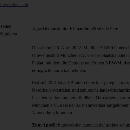
Presseübersicht
Teilen
Agrar
Demonstration
Klimaschutz
Pestizide
Tiere
Kopieren
Düsseldorf, 28. April 2022. Mit über 30.000 Untersc
Umweltinstitut München e.V. vor der Staatskanzlei i
Plakat, mit dem die Demonstrant*innen NRW-Minister
ermöglicht, zurückzunehmen.
Erst seit 2021 ist auf Bundesebene klar geregelt, das
Nordrhein-Westfalen sind zahlreiche landwirtschaftl
Insekten sterben und empfindliche Ökosysteme zusam
München e.V., dass der Ausnahmeerlass aufgehoben w
Anwendung kommen.
Zum Appell:
https://aktion.campact.de/insektensch