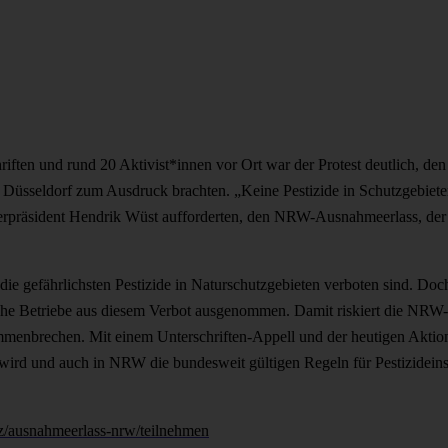
hriften und rund 20 Aktivist*innen vor Ort war der Protest deutlich,
n Düsseldorf zum Ausdruck brachten. „Keine Pestizide in Schutzgebiete
präsident Hendrik Wüst aufforderten, den NRW-Ausnahmeerlass, der P
s die gefährlichsten Pestizide in Naturschutzgebieten verboten sind. D
iche Betriebe aus diesem Verbot ausgenommen. Damit riskiert die NRW
menbrechen. Mit einem Unterschriften-Appell und der heutigen Aktio
ird und auch in NRW die bundesweit gültigen Regeln für Pestizideins
utz/ausnahmeerlass-nrw/teilnehmen