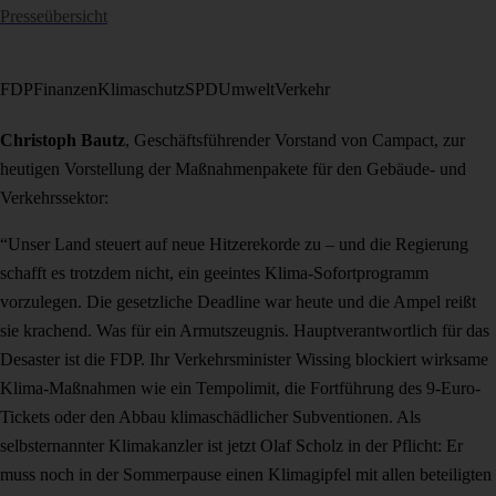
Presseübersicht
FDP
Finanzen
Klimaschutz
SPD
Umwelt
Verkehr
Christoph Bautz
, Geschäftsführender Vorstand von Campact, zur
heutigen Vorstellung der Maßnahmenpakete für den Gebäude- und
Verkehrssektor:
“Unser Land steuert auf neue Hitzerekorde zu – und die Regierung
schafft es trotzdem nicht, ein geeintes Klima-Sofortprogramm
vorzulegen. Die gesetzliche Deadline war heute und die Ampel reißt
sie krachend. Was für ein Armutszeugnis. Hauptverantwortlich für das
Desaster ist die FDP. Ihr Verkehrsminister Wissing blockiert wirksame
Klima-Maßnahmen wie ein Tempolimit, die Fortführung des 9-Euro-
Tickets oder den Abbau klimaschädlicher Subventionen. Als
selbsternannter Klimakanzler ist jetzt Olaf Scholz in der Pflicht: Er
muss noch in der Sommerpause einen Klimagipfel mit allen beteiligten