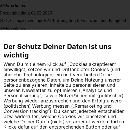
Mehr erfahren
Pressemitteilung
02.02.2026
R21: Campact verlangt R21-Prüfung durch Finanzamt und Klingbeil
Mehr erfahren
Pressemitteilung
02.01.2026
Böllerverbot: Campact-Appell fordert mehr Entscheidungsspielraum
Der Schutz Deiner Daten ist uns
für Kommunen und Länder
wichtig
Mehr erfahren
Wenn Du mit einem Klick auf „Cookies akzeptieren“
einwilligst, setzen wir und Drittanbieter Cookies (und
ähnliche Technologien) ein und verarbeiten Deine
personenbezogene Daten, um Deine Nutzung unserer
Seite zu analysieren, Inhalte zu personalisieren und
unseren Newsletter zu optimieren („Analytics und
Personalisierung“) sowie Nutzer*innen mit (politischer)
Werbung wieder anzusprechen und den Erfolg unserer
(politischen) Werbung messen („Remarketing und
Dein Engagement macht den Unterschied. Schließe Dich 4,5
Conversion tracking“). Du kannst jederzeit entscheiden
Millionen Menschen an.
bzw. widerrufen, welche Cookies wir einsetzen und
welche Deiner Daten (nicht) verarbeitet werden dürfen.
Newsletter bestellen
Klicke dafür auf den entsprechenden Button oder auf