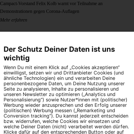
Campact-Vorstand Felix Kolb warnt vor Teilnahme an
Demonstrationen gegen Corona-Auflagen
Mehr erfahren
Der Schutz Deiner Daten ist uns
wichtig
Wenn Du mit einem Klick auf „Cookies akzeptieren“
Dein Engagement macht den Unterschied. Schließe Dich 4,5
einwilligst, setzen wir und Drittanbieter Cookies (und
Millionen Menschen an.
ähnliche Technologien) ein und verarbeiten Deine
personenbezogene Daten, um Deine Nutzung unserer
Newsletter bestellen
Seite zu analysieren, Inhalte zu personalisieren und
unseren Newsletter zu optimieren („Analytics und
Personalisierung“) sowie Nutzer*innen mit (politischer)
Werbung wieder anzusprechen und den Erfolg unserer
(politischen) Werbung messen („Remarketing und
Conversion tracking“). Du kannst jederzeit entscheiden
Campact e.V.
bzw. widerrufen, welche Cookies wir einsetzen und
welche Deiner Daten (nicht) verarbeitet werden dürfen.
IBAN DE95 2‍5‍1‍2 0‍5‍1‍0 6‍9‍8‍0 0‍0‍0‍0 0‍0
Klicke dafür auf den entsprechenden Button oder auf