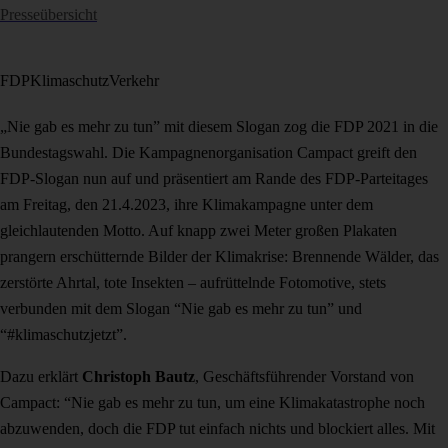
Presseübersicht
FDP
Klimaschutz
Verkehr
„Nie gab es mehr zu tun” mit diesem Slogan zog die FDP 2021 in die
Bundestagswahl. Die Kampagnenorganisation Campact greift den
FDP-Slogan nun auf und präsentiert am Rande des FDP-Parteitages
am Freitag, den 21.4.2023, ihre Klimakampagne unter dem
gleichlautenden Motto. Auf knapp zwei Meter großen Plakaten
prangern erschütternde Bilder der Klimakrise: Brennende Wälder, das
zerstörte Ahrtal, tote Insekten – aufrüttelnde Fotomotive, stets
verbunden mit dem Slogan “Nie gab es mehr zu tun” und
“#klimaschutzjetzt”.
Dazu erklärt
Christoph Bautz
, Geschäftsführender Vorstand von
Campact: “Nie gab es mehr zu tun, um eine Klimakatastrophe noch
abzuwenden, doch die FDP tut einfach nichts und blockiert alles. Mit