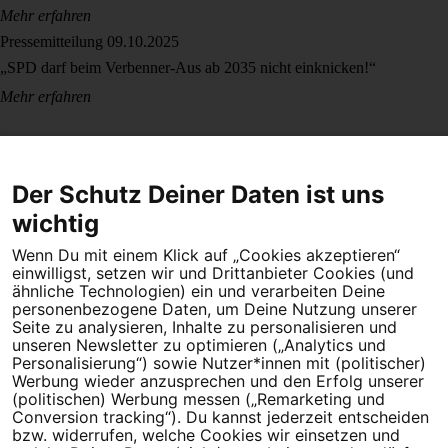
Mehr erfahren
Pressemitteilung
09.10.2025
„SPD darf beim Verbenner-Aus ab 2035 nicht einknicken!“
Mehr erfahren
Der Schutz Deiner Daten ist uns
wichtig
Wenn Du mit einem Klick auf „Cookies akzeptieren“
Dein Engagement macht den Unterschied. Schließe Dich 4,5
einwilligst, setzen wir und Drittanbieter Cookies (und
Millionen Menschen an.
ähnliche Technologien) ein und verarbeiten Deine
personenbezogene Daten, um Deine Nutzung unserer
Newsletter bestellen
Seite zu analysieren, Inhalte zu personalisieren und
unseren Newsletter zu optimieren („Analytics und
Personalisierung“) sowie Nutzer*innen mit (politischer)
Werbung wieder anzusprechen und den Erfolg unserer
(politischen) Werbung messen („Remarketing und
Conversion tracking“). Du kannst jederzeit entscheiden
Campact e.V.
bzw. widerrufen, welche Cookies wir einsetzen und