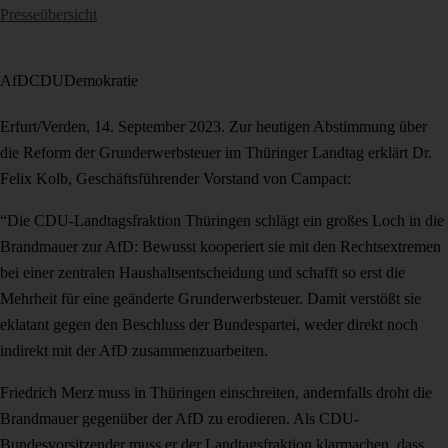
Presseübersicht
AfD
CDU
Demokratie
Erfurt/Verden, 14. September 2023. Zur heutigen Abstimmung über
die Reform der Grunderwerbsteuer im Thüringer Landtag erklärt Dr.
Felix Kolb, Geschäftsführender Vorstand von Campact:
“Die CDU-Landtagsfraktion Thüringen schlägt ein großes Loch in die
Brandmauer zur AfD: Bewusst kooperiert sie mit den Rechtsextremen
bei einer zentralen Haushaltsentscheidung und schafft so erst die
Mehrheit für eine geänderte Grunderwerbsteuer. Damit verstößt sie
eklatant gegen den Beschluss der Bundespartei, weder direkt noch
indirekt mit der AfD zusammenzuarbeiten.
Friedrich Merz muss in Thüringen einschreiten, andernfalls droht die
Brandmauer gegenüber der AfD zu erodieren. Als CDU-
Bundesvorsitzender muss er der Landtagsfraktion klarmachen, dass