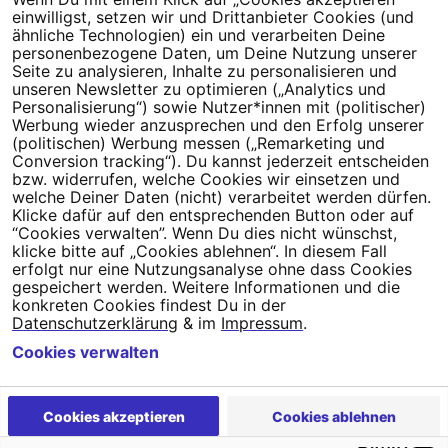
Dein Engagement macht den Unterschied. Schließe Dich 4,5
einwilligst, setzen wir und Drittanbieter Cookies (und
Millionen Menschen an.
ähnliche Technologien) ein und verarbeiten Deine
personenbezogene Daten, um Deine Nutzung unserer
Newsletter bestellen
Seite zu analysieren, Inhalte zu personalisieren und
unseren Newsletter zu optimieren („Analytics und
Personalisierung“) sowie Nutzer*innen mit (politischer)
Werbung wieder anzusprechen und den Erfolg unserer
(politischen) Werbung messen („Remarketing und
Conversion tracking“). Du kannst jederzeit entscheiden
Campact e.V.
bzw. widerrufen, welche Cookies wir einsetzen und
welche Deiner Daten (nicht) verarbeitet werden dürfen.
IBAN DE95 2‍5‍1‍2 0‍5‍1‍0 6‍9‍8‍0 0‍0‍0‍0 0‍0
Klicke dafür auf den entsprechenden Button oder auf
SozialBank
“Cookies verwalten”. Wenn Du dies nicht wünschst,
Direkt online spenden
klicke bitte auf „Cookies ablehnen“. In diesem Fall
erfolgt nur eine Nutzungsanalyse ohne dass Cookies
gespeichert werden. Weitere Informationen und die
Newsletter
Hilfe und
konkreten Cookies findest Du in der
FAQ
Kontakt
Datenschutz
Impressum
Cookie Einstellungen
Datenschutzerklärung
& im
Impressum
.
Cookies verwalten
Cookies akzeptieren
Cookies ablehnen