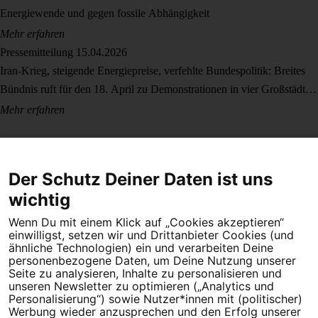
Energiewende und gegen fossile Abhängigkeit
Mehr erfahren
Pressemitteilung
15.04.2026
Iran-Krieg, steigende Energiepreise, verfehlte Bundespolitik: Breites
Bündnis ruft für den 18. April zu Demonstrationen in vier Großstädten
auf
Mehr erfahren
Der Schutz Deiner Daten ist uns
wichtig
Wenn Du mit einem Klick auf „Cookies akzeptieren“
Dein Engagement macht den Unterschied. Schließe Dich 4,5
einwilligst, setzen wir und Drittanbieter Cookies (und
Millionen Menschen an.
ähnliche Technologien) ein und verarbeiten Deine
personenbezogene Daten, um Deine Nutzung unserer
Newsletter bestellen
Seite zu analysieren, Inhalte zu personalisieren und
unseren Newsletter zu optimieren („Analytics und
Personalisierung“) sowie Nutzer*innen mit (politischer)
Werbung wieder anzusprechen und den Erfolg unserer