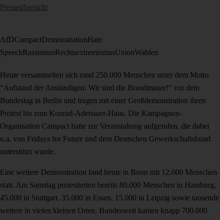
Presseübersicht
AfD
Campact
Demonstration
Hate
Speech
Rassismus
Rechtsextremismus
Union
Wahlen
Heute versammelten sich rund 250.000 Menschen unter dem Motto
“Aufstand der Anständigen: Wir sind die Brandmauer!” vor dem
Bundestag in Berlin und trugen mit einer Großdemonstration ihren
Protest bis zum Konrad-Adenauer-Haus. Die Kampagnen-
Organisation Campact hatte zur Veranstaltung aufgerufen, die dabei
u.a. von Fridays for Future und dem Deutschen Gewerkschaftsbund
unterstützt wurde.
Eine weitere Demonstration fand heute in Bonn mit 12.000 Menschen
statt. Am Samstag protestierten bereits 80.000 Menschen in Hamburg,
45.000 in Stuttgart, 35.000 in Essen, 15.000 in Leipzig sowie tausende
weitere in vielen kleinen Orten. Bundesweit kamen knapp 700.000