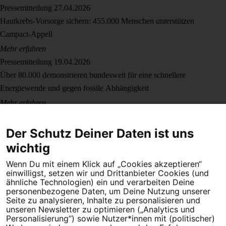
Pressemitteilung
27.04.2026
Hautkrebs-Vorsorge sichern: 455.000 Menschen unterstützen
Campact-Appell
Mehr erfahren
Pressemitteilung
19.04.2026
Über 80.000 demonstrieren bundesweit für eine schnellere
Energiewende und gegen fossile Abhängigkeit
Mehr erfahren
Pressemitteilung
15.04.2026
Iran-Krieg, steigende Energiepreise, verfehlte Bundespolitik: Breites
Der Schutz Deiner Daten ist uns
Bündnis ruft für den 18. April zu Demonstrationen in vier Großstädten
wichtig
auf
Mehr erfahren
Wenn Du mit einem Klick auf „Cookies akzeptieren“
einwilligst, setzen wir und Drittanbieter Cookies (und
ähnliche Technologien) ein und verarbeiten Deine
personenbezogene Daten, um Deine Nutzung unserer
Seite zu analysieren, Inhalte zu personalisieren und
unseren Newsletter zu optimieren („Analytics und
Personalisierung“) sowie Nutzer*innen mit (politischer)