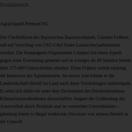
Presseübersicht
Agrar
Appell-Petition
CSU
Der Cheflobbyist des Bayerischen Bauernverbands, Günther Felßner,
soll auf Vorschlag von CSU-Chef Söder Landwirtschaftsminister
werden. Die Kampagnen-Organisation Campact hat einen Appell
gegen seine Ernennung gestartet und in weniger als 48 Stunden bereits
über 375.000 Unterschriften erhalten. Denn Felßner vertritt einseitig
die Interessen der Agrarindustrie. Im neuen Amt könnte er die
Landwirtschaft überall im Land nach ihren Vorstellungen umkrempeln.
Er setzt sich dafür ein unter dem Deckmantel des Bürokratieabbaus
Klimaschutzmaßnahmen abzuschaffen, leugnet die Gefährdung der
Artenvielfalt durch Pestizide und ist verurteilter Umweltsünder –
jahrelang leitete er illegal verdreckte Abwässer von seinem Betrieb in
die Umwelt.