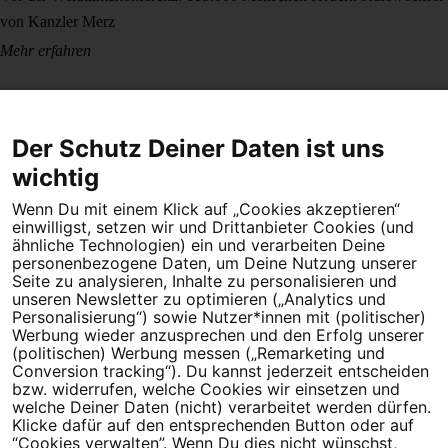
von Kanzler Merz
Mehr erfahren
Der Schutz Deiner Daten ist uns
wichtig
Wenn Du mit einem Klick auf „Cookies akzeptieren“
Dein Engagement macht den Unterschied. Schließe Dich 4,5
einwilligst, setzen wir und Drittanbieter Cookies (und
Millionen Menschen an.
ähnliche Technologien) ein und verarbeiten Deine
personenbezogene Daten, um Deine Nutzung unserer
Newsletter bestellen
Seite zu analysieren, Inhalte zu personalisieren und
unseren Newsletter zu optimieren („Analytics und
Personalisierung“) sowie Nutzer*innen mit (politischer)
Werbung wieder anzusprechen und den Erfolg unserer
(politischen) Werbung messen („Remarketing und
Conversion tracking“). Du kannst jederzeit entscheiden
Campact e.V.
bzw. widerrufen, welche Cookies wir einsetzen und
welche Deiner Daten (nicht) verarbeitet werden dürfen.
IBAN DE95 2‍5‍1‍2 0‍5‍1‍0 6‍9‍8‍0 0‍0‍0‍0 0‍0
Klicke dafür auf den entsprechenden Button oder auf
SozialBank
“Cookies verwalten”. Wenn Du dies nicht wünschst,