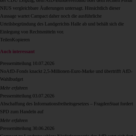
der CDU Leipzig, dem AfD-Bundesverband oder dem rechten Portal
NIUS vergleichbare Äußerungen untersagt. Hinsichtlich dieser
Aussage wartet Campact daher noch die ausführliche
Urteilsbegründung des Landgerichts Halle ab und behält sich die
Einlegung von Rechtsmitteln vor.
Teilen
Kopieren
Auch interessant
Pressemitteilung
10.07.2026
NoAfD-Fonds knackt 2,5-Millionen-Euro-Marke und übertrifft AfD-
Wahlbudget
Mehr erfahren
Pressemitteilung
03.07.2026
Abschaffung des Informationsfreiheitsgesetzes – FragdenStaat fordert
SPD zum Handeln auf
Mehr erfahren
Pressemitteilung
30.06.2026