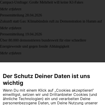
Campact-Umfrage: Große Mehrheit will keine KI-Fakes
Mehr erfahren
Pressemitteilung
28.04.2026
Zukunft statt Gas: Klimabündnis ruft zu Demonstration in Hamm auf
Mehr erfahren
Pressemitteilung
19.04.2026
Über 80.000 demonstrieren bundesweit für eine schnellere
Energiewende und gegen fossile Abhängigkeit
Mehr erfahren
Der Schutz Deiner Daten ist uns
wichtig
Wenn Du mit einem Klick auf „Cookies akzeptieren“
Dein Engagement macht den Unterschied. Schließe Dich 4,5
einwilligst, setzen wir und Drittanbieter Cookies (und
Millionen Menschen an.
ähnliche Technologien) ein und verarbeiten Deine
personenbezogene Daten, um Deine Nutzung unserer