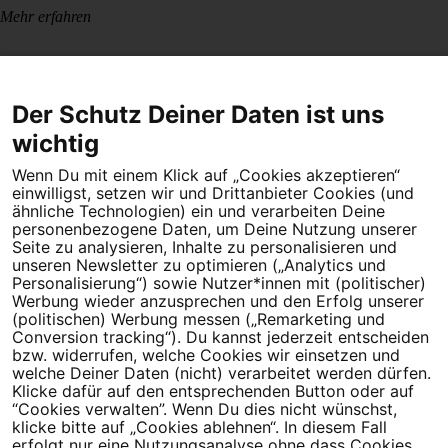
Mehr erfahren
Der Schutz Deiner Daten ist uns
wichtig
Wenn Du mit einem Klick auf „Cookies akzeptieren“
Dein Engagement macht den Unterschied. Schließe Dich 4,5
einwilligst, setzen wir und Drittanbieter Cookies (und
Millionen Menschen an.
ähnliche Technologien) ein und verarbeiten Deine
personenbezogene Daten, um Deine Nutzung unserer
Newsletter bestellen
Seite zu analysieren, Inhalte zu personalisieren und
unseren Newsletter zu optimieren („Analytics und
Personalisierung“) sowie Nutzer*innen mit (politischer)
Werbung wieder anzusprechen und den Erfolg unserer
(politischen) Werbung messen („Remarketing und
Conversion tracking“). Du kannst jederzeit entscheiden
Campact e.V.
bzw. widerrufen, welche Cookies wir einsetzen und
welche Deiner Daten (nicht) verarbeitet werden dürfen.
IBAN DE95 2‍5‍1‍2 0‍5‍1‍0 6‍9‍8‍0 0‍0‍0‍0 0‍0
Klicke dafür auf den entsprechenden Button oder auf
SozialBank
“Cookies verwalten”. Wenn Du dies nicht wünschst,
Direkt online spenden
klicke bitte auf „Cookies ablehnen“. In diesem Fall
erfolgt nur eine Nutzungsanalyse ohne dass Cookies