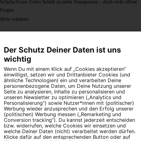
Schufa-Score: Erster Schritt zu mehr Transparenz – doch viele offene
Fragen
Mehr erfahren
Der Schutz Deiner Daten ist uns
wichtig
Wenn Du mit einem Klick auf „Cookies akzeptieren“
Dein Engagement macht den Unterschied. Schließe Dich 4,5
einwilligst, setzen wir und Drittanbieter Cookies (und
Millionen Menschen an.
ähnliche Technologien) ein und verarbeiten Deine
personenbezogene Daten, um Deine Nutzung unserer
Newsletter bestellen
Seite zu analysieren, Inhalte zu personalisieren und
unseren Newsletter zu optimieren („Analytics und
Personalisierung“) sowie Nutzer*innen mit (politischer)
Werbung wieder anzusprechen und den Erfolg unserer
(politischen) Werbung messen („Remarketing und
Conversion tracking“). Du kannst jederzeit entscheiden
Campact e.V.
bzw. widerrufen, welche Cookies wir einsetzen und
welche Deiner Daten (nicht) verarbeitet werden dürfen.
IBAN DE95 2‍5‍1‍2 0‍5‍1‍0 6‍9‍8‍0 0‍0‍0‍0 0‍0
Klicke dafür auf den entsprechenden Button oder auf
SozialBank