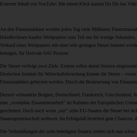
Externer Inhalt von YouTube: Mit einem Klick kannst Du Dir das Vide
An den Finanzmärkten werden jeden Tag viele Millionen Finanztransak
Händler/innen kaufen Wertpapiere zum Teil nur für wenige Sekunden, u
Verkauf eines Wertpapiers mit einer sehr geringen Steuer belastet we
betragen, für Derivate 0,01 Prozent.
Die Steuer verfolgt zwei Ziele. Erstens sollen damit Steuern eingeno
Deutschen Instituts für Wirtschaftsforschung könnte die Steuer – vorsi
Finanzmärkten gebremst werden. Durch die Besteuerung von Finanztrans
Derzeit verhandeln Belgien, Deutschland, Frankreich, Griechenland, It
eine „verstärkte Zusammenarbeit” im Rahmen der Europäischen Union. E
gescheitert. Doch auch wenn „nur” zehn EU-Staaten die Steuer bei si
Staatengemeinschaft weltweit. Im Erfolgsfall bestehen gute Chancen, d
Die Verhandlungen der zehn beteiligten Staaten ziehen sich nun schon 