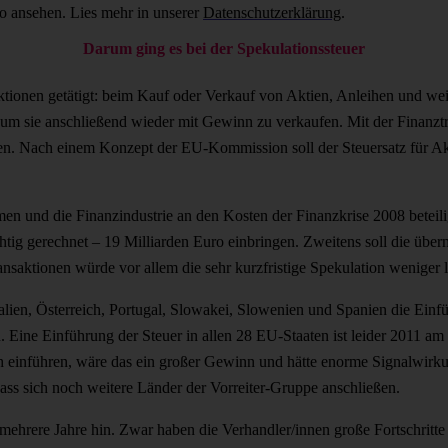
o ansehen. Lies mehr in unserer
Datenschutzerklärung
.
Darum ging es bei der Spekulationssteuer
tionen getätigt: beim Kauf oder Verkauf von Aktien, Anleihen und wei
m sie anschließend wieder mit Gewinn zu verkaufen. Mit der Finanztra
rden. Nach einem Konzept der EU-Kommission soll der Steuersatz für A
mmen und die Finanzindustrie an den Kosten der Finanzkrise 2008 bete
chtig gerechnet – 19 Milliarden Euro einbringen. Zweitens soll die übe
aktionen würde vor allem die sehr kurzfristige Spekulation weniger l
alien, Österreich, Portugal, Slowakei, Slowenien und Spanien die Einf
ine Einführung der Steuer in allen 28 EU-Staaten ist leider 2011 am 
ch einführen, wäre das ein großer Gewinn und hätte enorme Signalwirk
ass sich noch weitere Länder der Vorreiter-Gruppe anschließen.
mehrere Jahre hin. Zwar haben die Verhandler/innen große Fortschritte