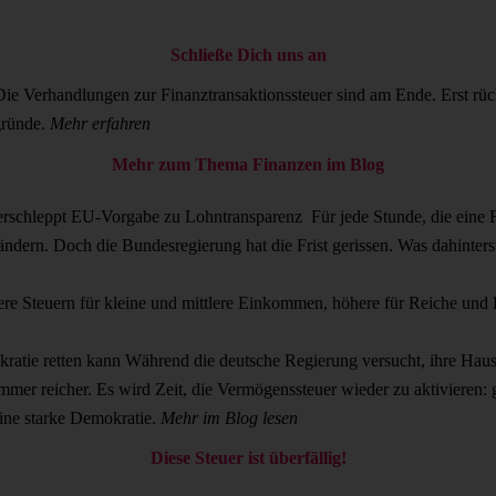
Schließe Dich uns an
Die Verhandlungen zur Finanztransaktionssteuer sind am Ende. Erst rüc
gründe.
Mehr erfahren
Mehr zum Thema Finanzen im Blog
verschleppt EU-Vorgabe zu Lohntransparenz
Für jede Stunde, die eine F
ändern. Doch die Bundesregierung hat die Frist gerissen. Was dahinter
ere Steuern für kleine und mittlere Einkommen, höhere für Reiche und K
kratie retten kann
Während die deutsche Regierung versucht, ihre Haush
mer reicher. Es wird Zeit, die Vermögenssteuer wieder zu aktivieren:
ine starke Demokratie.
Mehr im Blog lesen
Diese Steuer ist überfällig!