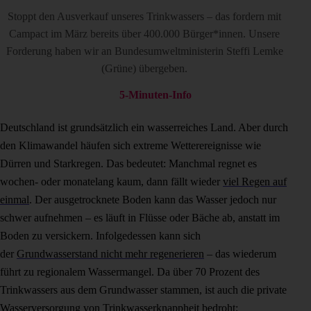
Stoppt den Ausverkauf unseres Trinkwassers – das fordern mit
Campact im März bereits über 400.000 Bürger*innen. Unsere
Forderung haben wir an Bundesumweltministerin Steffi Lemke
(Grüne) übergeben.
5-Minuten-Info
Deutschland ist grundsätzlich ein wasserreiches Land. Aber durch
den Klimawandel häufen sich extreme Wetterereignisse wie
Dürren und Starkregen. Das bedeutet: Manchmal regnet es
wochen- oder monatelang kaum, dann fällt wieder
viel Regen auf
einmal
. Der ausgetrocknete Boden kann das Wasser jedoch nur
schwer aufnehmen – es läuft in Flüsse oder Bäche ab, anstatt im
Boden zu versickern. Infolgedessen kann sich
der
Grundwasserstand nicht mehr regenerieren
– das wiederum
führt zu regionalem Wassermangel. Da über 70 Prozent des
Trinkwassers aus dem Grundwasser stammen, ist auch die private
Wasserversorgung von Trinkwasserknappheit bedroht;