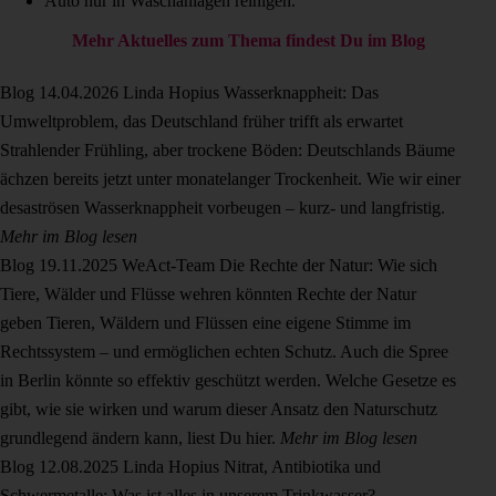
Auto nur in Waschanlagen reinigen.
Mehr Aktuelles zum Thema findest Du im Blog
Blog
14.04.2026
Linda Hopius
Wasserknappheit: Das
Umweltproblem, das Deutschland früher trifft als erwartet
Strahlender Frühling, aber trockene Böden: Deutschlands Bäume
ächzen bereits jetzt unter monatelanger Trockenheit. Wie wir einer
desaströsen Wasserknappheit vorbeugen – kurz- und langfristig.
Mehr im Blog lesen
Blog
19.11.2025
WeAct-Team
Die Rechte der Natur: Wie sich
Tiere, Wälder und Flüsse wehren könnten
Rechte der Natur
geben Tieren, Wäldern und Flüssen eine eigene Stimme im
Rechtssystem – und ermöglichen echten Schutz. Auch die Spree
in Berlin könnte so effektiv geschützt werden. Welche Gesetze es
gibt, wie sie wirken und warum dieser Ansatz den Naturschutz
grundlegend ändern kann, liest Du hier.
Mehr im Blog lesen
Blog
12.08.2025
Linda Hopius
Nitrat, Antibiotika und
Schwermetalle: Was ist alles in unserem Trinkwasser?