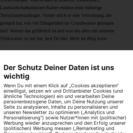
Landwirtschaftsminister Rainer entlässt seine bisherige
Tierschutzbeauftragte. Vorher strich er eine Verordnung, die
geregelt hat, wie viel Düngemittel ins Grundwasser gelangen
darf. Warum das gefährlich ist und was das alles mit unserem
Trinkwasser zu tun hat, liest Du hier.
Mehr im Blog lesen
Der Schutz Deiner Daten ist uns
wichtig
Wenn Du mit einem Klick auf „Cookies akzeptieren“
Dein Engagement macht den Unterschied. Schließe Dich 4,5
einwilligst, setzen wir und Drittanbieter Cookies (und
Millionen Menschen an.
ähnliche Technologien) ein und verarbeiten Deine
personenbezogene Daten, um Deine Nutzung unserer
Seite zu analysieren, Inhalte zu personalisieren und
Newsletter bestellen
unseren Newsletter zu optimieren („Analytics und
Personalisierung“) sowie Nutzer*innen mit (politischer)
Werbung wieder anzusprechen und den Erfolg unserer
(politischen) Werbung messen („Remarketing und