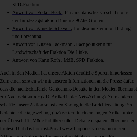
SPD-Fraktion.
Anwort von Volker Beck
, Parlamentarischer Geschäftsführer
der Bundestagsfraktion Bündnis 90/die Grünen.
Anwort von Annette Schavan
, Bundesministerin für Bildung
und Forschung.
Anwort von Kirsten Tackmann
, Fachpolitikerin für
Landwirtschaft der Fraktion Die Linke.
Antwort von Karin Roth
, MdB, SPD-Fraktion.
Auch in den Medien hat unsere Aktion deutliche Spuren hinterlassen.
Zum einen sorgten wir mit unseren Informationen an die Presse dafür,
dass die nachtschlafende Gentechnik-Debatte in den Medien überhaupt
zur Nachricht wurde
(z.B. Artikel in der Netz-Zeitung)
. Zum anderen
schaffte unsere Aktion selbst den Sprung in die Berichterstattung: So
berichtete die tageszeitung (taz) gestern in einem langen
Artikel unter
der Überschrift „Müde Politiker sollen Debatte ersparen“
über unseren
Protest. Und das Podcast-Portal
www.biopodcast.de
nahm unsere
Aktion zum Aufhänger für einen Bericht über Campact. Ein