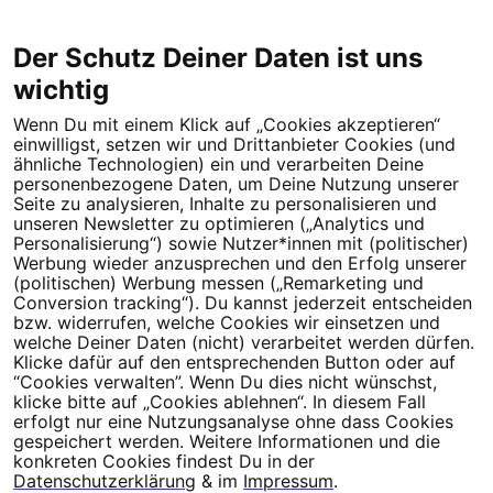
Der Schutz Deiner Daten ist uns
wichtig
Wenn Du mit einem Klick auf „Cookies akzeptieren“
Dein Engagement macht den Unterschied. Schließe Dich 4,5
einwilligst, setzen wir und Drittanbieter Cookies (und
Millionen Menschen an.
ähnliche Technologien) ein und verarbeiten Deine
personenbezogene Daten, um Deine Nutzung unserer
Newsletter bestellen
Seite zu analysieren, Inhalte zu personalisieren und
unseren Newsletter zu optimieren („Analytics und
Personalisierung“) sowie Nutzer*innen mit (politischer)
Werbung wieder anzusprechen und den Erfolg unserer
(politischen) Werbung messen („Remarketing und
Conversion tracking“). Du kannst jederzeit entscheiden
Campact e.V.
bzw. widerrufen, welche Cookies wir einsetzen und
welche Deiner Daten (nicht) verarbeitet werden dürfen.
IBAN DE95 2‍5‍1‍2 0‍5‍1‍0 6‍9‍8‍0 0‍0‍0‍0 0‍0
Klicke dafür auf den entsprechenden Button oder auf
SozialBank
“Cookies verwalten”. Wenn Du dies nicht wünschst,
Direkt online spenden
klicke bitte auf „Cookies ablehnen“. In diesem Fall
erfolgt nur eine Nutzungsanalyse ohne dass Cookies
gespeichert werden. Weitere Informationen und die
Newsletter
Hilfe und
konkreten Cookies findest Du in der
FAQ
Kontakt
Datenschutz
Impressum
Cookie Einstellungen
Datenschutzerklärung
& im
Impressum
.