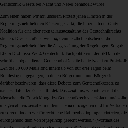
Gentechnik-Gesetz bei Nacht und Nebel behandelt wurde.
Zum einen haben wir mit unserem Protest jenen Kräften in der
Regierungsmehrheit den Rücken gestärkt, die innerhalb der Großen
Koalition für eine eher strenge Ausgestaltung des Gentechnikrechts
streiten. Dies ist äußerst wichtig, denn letztlich entscheidet die
Regierungsmehrheit über die Ausgestaltung der Regelungen. So gab
Elvira Drobinski-Weiß, Gentechnik-Fachpolitikerin der SPD, in der
schriftlich abgehaltenen Gentechnik-Debatte heute Nacht zu Protokoll:
„An die 30 000 Mails sind innerhalb von nur drei Tagen beim
Bundestag eingegangen, in denen Bürgerinnen und Bürger sich
darüber beschweren, dass diese Debatte zum Gentechnikgesetz zu
nachtschlafender Zeit stattfindet. Das zeigt uns, wie interessiert die
Menschen die Entwicklung des Gentechnikrechts verfolgen, und sollte
uns gemahnen, sensibel mit dem Thema umzugehen und für Vertrauen
zu sorgen, indem wir für rechtliche Rahmenbedingungen eintreten, die
durchgehend dem Vorsorgeprinzip gerecht werden.“
(Wortlaut des
Protokolls der Bundestagssitzung vom 8./9. November)
. Damit bezog