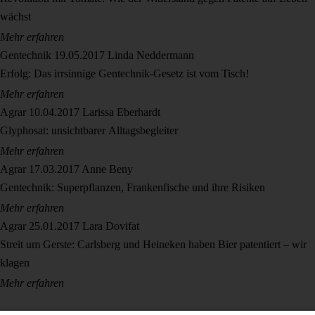
wächst
Mehr erfahren
Gentechnik
19.05.2017
Linda Neddermann
Erfolg: Das irrsinnige Gentechnik-Gesetz ist vom Tisch!
Mehr erfahren
Agrar
10.04.2017
Larissa Eberhardt
Glyphosat: unsichtbarer Alltagsbegleiter
Mehr erfahren
Agrar
17.03.2017
Anne Beny
Gentechnik: Superpflanzen, Frankenfische und ihre Risiken
Mehr erfahren
Agrar
25.01.2017
Lara Dovifat
Streit um Gerste: Carlsberg und Heineken haben Bier patentiert – wir
klagen
Mehr erfahren