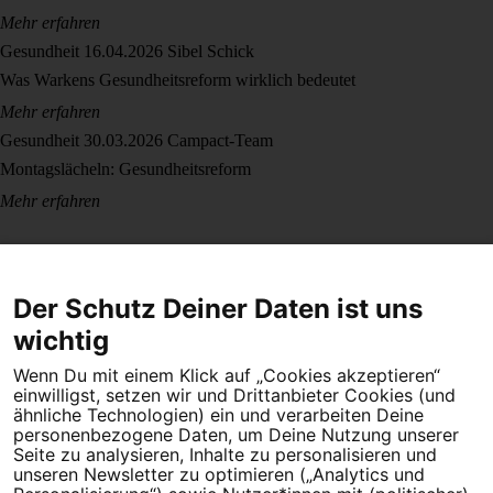
Mehr erfahren
Gesundheit
16.04.2026
Sibel Schick
Was Warkens Gesundheitsreform wirklich bedeutet
Mehr erfahren
Gesundheit
30.03.2026
Campact-Team
Montagslächeln: Gesundheitsreform
Mehr erfahren
Der Schutz Deiner Daten ist uns
wichtig
Wenn Du mit einem Klick auf „Cookies akzeptieren“
Dein Engagement macht den Unterschied. Schließe Dich 4,5
einwilligst, setzen wir und Drittanbieter Cookies (und
Millionen Menschen an.
ähnliche Technologien) ein und verarbeiten Deine
personenbezogene Daten, um Deine Nutzung unserer
Newsletter bestellen
Seite zu analysieren, Inhalte zu personalisieren und
unseren Newsletter zu optimieren („Analytics und