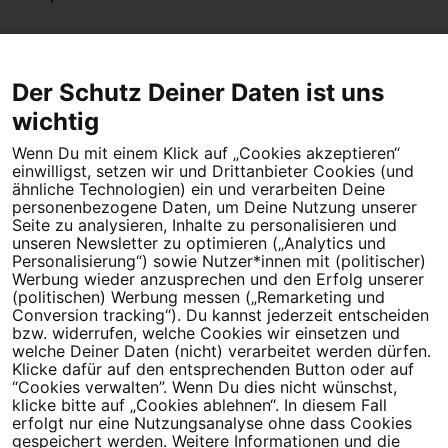
Der Schutz Deiner Daten ist uns
wichtig
Wenn Du mit einem Klick auf „Cookies akzeptieren“
Dein Engagement macht den Unterschied. Schließe Dich 4,5
einwilligst, setzen wir und Drittanbieter Cookies (und
Millionen Menschen an.
ähnliche Technologien) ein und verarbeiten Deine
personenbezogene Daten, um Deine Nutzung unserer
Newsletter bestellen
Seite zu analysieren, Inhalte zu personalisieren und
unseren Newsletter zu optimieren („Analytics und
Personalisierung“) sowie Nutzer*innen mit (politischer)
Werbung wieder anzusprechen und den Erfolg unserer
(politischen) Werbung messen („Remarketing und
Conversion tracking“). Du kannst jederzeit entscheiden
Campact e.V.
bzw. widerrufen, welche Cookies wir einsetzen und
welche Deiner Daten (nicht) verarbeitet werden dürfen.
IBAN DE95 2‍5‍1‍2 0‍5‍1‍0 6‍9‍8‍0 0‍0‍0‍0 0‍0
Klicke dafür auf den entsprechenden Button oder auf
SozialBank
“Cookies verwalten”. Wenn Du dies nicht wünschst,
Direkt online spenden
klicke bitte auf „Cookies ablehnen“. In diesem Fall
erfolgt nur eine Nutzungsanalyse ohne dass Cookies
gespeichert werden. Weitere Informationen und die
Newsletter
Hilfe und