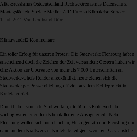
Alltagsrassismus
Ostdeutschland
Rechtsextremismus
Datenschutz
Montagslächeln
Soziale Medien
AfD
Europa
Klimakrise
Service
1. Juli 2011
Von
Ferdinand Dürr
Klimawandel
2 Kommentare
Ein toller Erfolg für unseren Protest: Die Stadtwerke Flensburg haben
anscheinend doch die Zeichen der Zeit verstanden: Gestern haben wir
eine
Aktion
zur Übergabe von mehr als 7.000 Unterschriften an
Stadtwerke-Chefs Render angekündigt, heute ziehen sich die
Stadtwerke
per Pressemitteilung
offiziell aus dem Kohleprojekt in
Krefeld zurück.
Damit haben von acht Stadtwerken, die für das Kohlevorhaben
wichtig wären, vier dem Klimakiller eine Absage erteilt. Neben
Flensburg wollen sich auch Dachau, Herzogenrath und Flensburg nur
dann an dem Kraftwerk in Krefeld beteiligen, wenn ein Gas- anstelle