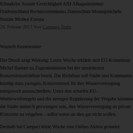
Klimakrise
Soziale Gerechtigkeit
AfD
Alltagsrassismus
Ostdeutschland
Rechtsextremismus
Datenschutz
Montagslächeln
Soziale Medien
Europa
26. Februar 2013
Von
Campact-Team
Wasser
6 Kommentare
Der Druck zeigt Wirkung: Letzte Woche erklärte sich EU-Kommissar
Michel Barnier zu Zugeständnissen bei der umstrittenen
Konzessionsrichtlinie bereit. Die Richtlinie soll Städte und Kommunen
künftig dazu zwingen, Konzessionen für ihre Wasserversorgung
europaweit auszuschreiben. Unter den scharfen EU-
Wettbewerbsregeln und der strengen Regulierung der Vergabe könnten
die Städte dadurch gezwungen sein, ihre Wasserversorgung an private
Konzerne zu vergeben – selbst wenn sie dies gar nicht wollen.
Deshalb hat Campact letzte Woche eine Online-Aktion gestartet.