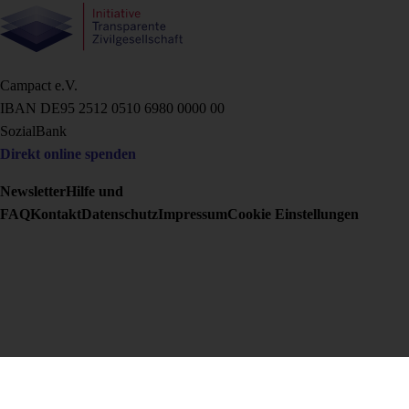
Campact e.V.
IBAN DE95 2‍5‍1‍2 0‍5‍1‍0 6‍9‍8‍0 0‍0‍0‍0 0‍0
SozialBank
Direkt online spenden
Newsletter
Hilfe und
FAQ
Kontakt
Datenschutz
Impressum
Cookie Einstellungen