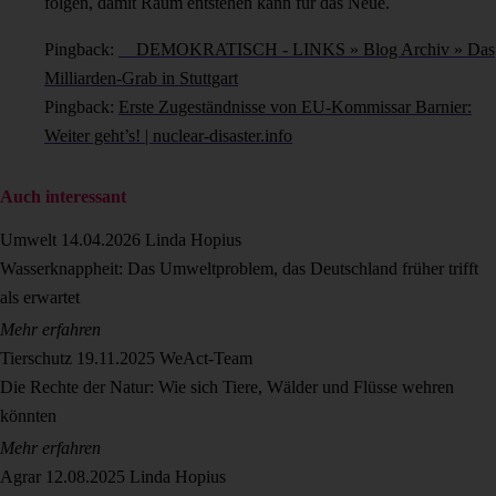
folgen, damit Raum entstehen kann für das Neue.
Pingback:
DEMOKRATISCH - LINKS » Blog Archiv » Das
Milliarden-Grab in Stuttgart
Pingback:
Erste Zugeständnisse von EU-Kommissar Barnier:
Weiter geht’s! | nuclear-disaster.info
Auch interessant
Umwelt
14.04.2026
Linda Hopius
Wasserknappheit: Das Umweltproblem, das Deutschland früher trifft
als erwartet
Mehr erfahren
Tierschutz
19.11.2025
WeAct-Team
Die Rechte der Natur: Wie sich Tiere, Wälder und Flüsse wehren
könnten
Mehr erfahren
Agrar
12.08.2025
Linda Hopius