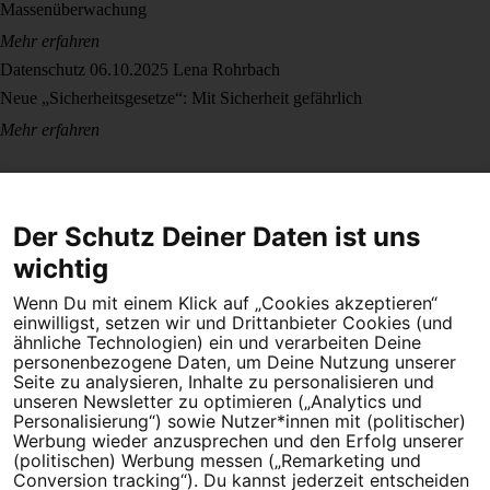
Massenüberwachung
Mehr erfahren
Datenschutz
06.10.2025
Lena Rohrbach
Neue „Sicherheitsgesetze“: Mit Sicherheit gefährlich
Mehr erfahren
Der Schutz Deiner Daten ist uns
wichtig
Wenn Du mit einem Klick auf „Cookies akzeptieren“
Dein Engagement macht den Unterschied. Schließe Dich 4,5
einwilligst, setzen wir und Drittanbieter Cookies (und
Millionen Menschen an.
ähnliche Technologien) ein und verarbeiten Deine
personenbezogene Daten, um Deine Nutzung unserer
Newsletter bestellen
Seite zu analysieren, Inhalte zu personalisieren und
unseren Newsletter zu optimieren („Analytics und
Personalisierung“) sowie Nutzer*innen mit (politischer)
Werbung wieder anzusprechen und den Erfolg unserer
(politischen) Werbung messen („Remarketing und
Conversion tracking“). Du kannst jederzeit entscheiden