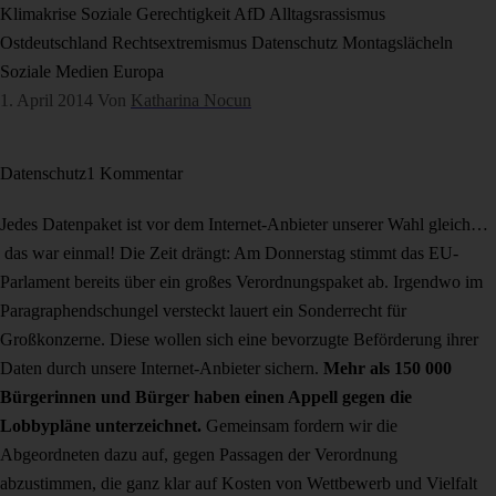
Klimakrise
Soziale Gerechtigkeit
AfD
Alltagsrassismus
Ostdeutschland
Rechtsextremismus
Datenschutz
Montagslächeln
Soziale Medien
Europa
1. April 2014
Von
Katharina Nocun
Datenschutz
1 Kommentar
Jedes Datenpaket ist vor dem Internet-Anbieter unserer Wahl gleich…
das war einmal! Die Zeit drängt: Am Donnerstag stimmt das EU-
Parlament bereits über ein großes Verordnungspaket ab. Irgendwo im
Paragraphendschungel versteckt lauert ein Sonderrecht für
Großkonzerne. Diese wollen sich eine bevorzugte Beförderung ihrer
Daten durch unsere Internet-Anbieter sichern.
Mehr als 150 000
Bürgerinnen und Bürger haben einen Appell gegen die
Lobbypläne unterzeichnet.
Gemeinsam fordern wir die
Abgeordneten dazu auf, gegen Passagen der Verordnung
abzustimmen, die ganz klar auf Kosten von Wettbewerb und Vielfalt