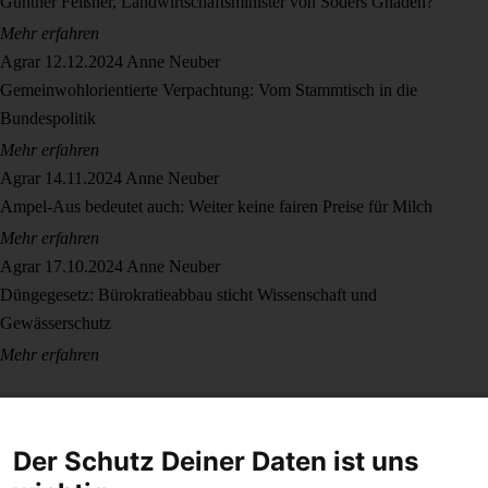
Günther Felßner, Landwirtschaftsminister von Söders Gnaden?
Mehr erfahren
Agrar
12.12.2024
Anne Neuber
Gemeinwohlorientierte Verpachtung: Vom Stammtisch in die
Bundespolitik
Mehr erfahren
Agrar
14.11.2024
Anne Neuber
Ampel-Aus bedeutet auch: Weiter keine fairen Preise für Milch
Mehr erfahren
Agrar
17.10.2024
Anne Neuber
Düngegesetz: Bürokratieabbau sticht Wissenschaft und
Gewässerschutz
Mehr erfahren
Der Schutz Deiner Daten ist uns