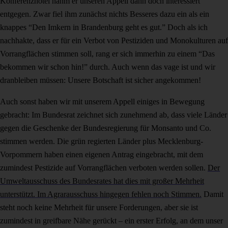
Konferenzhotel nahm er unseren Appell dann doch interessiert
entgegen. Zwar fiel ihm zunächst nichts Besseres dazu ein als ein
knappes “Den Imkern in Brandenburg geht es gut.” Doch als ich
nachhakte, dass er für ein Verbot von Pestiziden und Monokulturen auf
Vorrangflächen stimmen soll, rang er sich immerhin zu einem “Das
bekommen wir schon hin!” durch. Auch wenn das vage ist und wir
dranbleiben müssen: Unsere Botschaft ist sicher angekommen!
Auch sonst haben wir mit unserem Appell einiges in Bewegung
gebracht: Im Bundesrat zeichnet sich zunehmend ab, dass viele Länder
gegen die Geschenke der Bundesregierung für Monsanto und Co.
stimmen werden. Die grün regierten Länder plus Mecklenburg-
Vorpommern haben einen eigenen Antrag eingebracht, mit dem
zumindest Pestizide auf Vorrangflächen verboten werden sollen.
Der
Umweltausschuss des Bundesrates hat dies mit großer Mehrheit
unterstützt. Im Agrarausschuss hingegen fehlen noch Stimmen.
Damit
steht noch keine Mehrheit für unsere Forderungen, aber sie ist
zumindest in greifbare Nähe gerückt – ein erster Erfolg, an dem unser