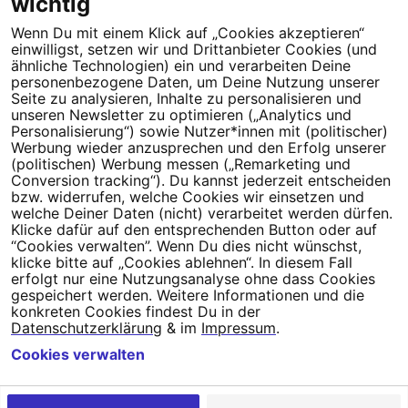
wichtig
Wenn Du mit einem Klick auf „Cookies akzeptieren“
Dein Engagement macht den Unterschied. Schließe Dich 4,5
einwilligst, setzen wir und Drittanbieter Cookies (und
Millionen Menschen an.
ähnliche Technologien) ein und verarbeiten Deine
personenbezogene Daten, um Deine Nutzung unserer
Newsletter bestellen
Seite zu analysieren, Inhalte zu personalisieren und
unseren Newsletter zu optimieren („Analytics und
Personalisierung“) sowie Nutzer*innen mit (politischer)
Werbung wieder anzusprechen und den Erfolg unserer
(politischen) Werbung messen („Remarketing und
Conversion tracking“). Du kannst jederzeit entscheiden
Campact e.V.
bzw. widerrufen, welche Cookies wir einsetzen und
welche Deiner Daten (nicht) verarbeitet werden dürfen.
IBAN DE95 2‍5‍1‍2 0‍5‍1‍0 6‍9‍8‍0 0‍0‍0‍0 0‍0
Klicke dafür auf den entsprechenden Button oder auf
SozialBank
“Cookies verwalten”. Wenn Du dies nicht wünschst,
Direkt online spenden
klicke bitte auf „Cookies ablehnen“. In diesem Fall
erfolgt nur eine Nutzungsanalyse ohne dass Cookies
gespeichert werden. Weitere Informationen und die
Newsletter
Hilfe und
konkreten Cookies findest Du in der
FAQ
Kontakt
Datenschutz
Impressum
Cookie Einstellungen
Datenschutzerklärung
& im
Impressum
.
Cookies verwalten