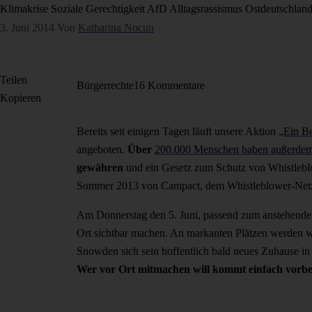
Klimakrise
Soziale Gerechtigkeit
AfD
Alltagsrassismus
Ostdeutschlan
3. Juni 2014
Von
Katharina Nocun
Teilen
Bürgerrechte
16 Kommentare
Kopieren
Bereits seit einigen Tagen läuft unsere Aktion
„Ein B
angeboten.
Über
200.000 Menschen haben außerdem 
gewähren
und ein Gesetz zum Schutz von Whistlebl
Sommer 2013 von Campact, dem Whistleblower-Netzw
Am Donnerstag den 5. Juni, passend zum anstehenden
Ort sichtbar machen. An markanten Plätzen werden wir
Snowden sich sein hoffentlich bald neues Zuhause in
Wer vor Ort mitmachen will kommt einfach vorbei