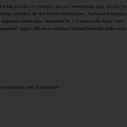
ch hab ja nichts zu verbergen, also ist Überwachung okay, zwecks Terr
r Mächtige darstellen, die ihre Macht missbrauchen…Stichwort Korrupti
 angemutet haben muss: Staatsfeind Nr. 1 (Enemy of the State). Und – a
equenzen“ tragen. Mit etwas zeitlichen Abstand betrachtet stellen sic
den ermordeten vom 11.September