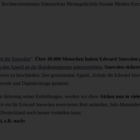
d
Rechtsextremismus
Datenschutz
Montagslächeln
Soziale Medien
Eur
ett für Snowden
“.
Über 40.000 Menschen haben Edward Snowden ga
den Appell an die Bundesregierung unterschrieben
, Snowden sichere
ower zu beschließen. Der gemeinsame Appell „Schutz für Edward Sn
erk und Digitalcourage gestartet.
 Jahrestag seiner Enthüllungen, werden wir diese
Aktion nun in viel
 ein für Edward Snowden reserviertes Bett aufstellen, Info-Materialie
 Deutschland noch besser vorstellen kann.
, z.B. nach: