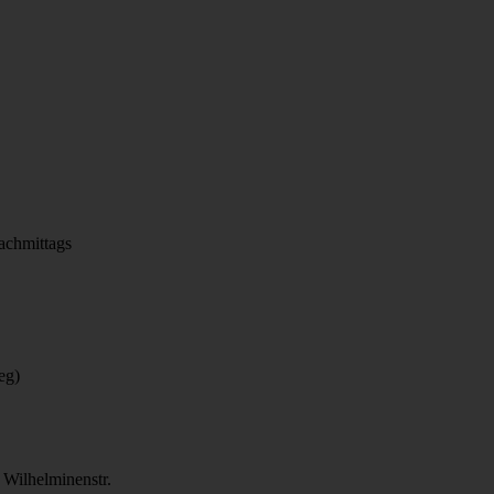
achmittags
eg)
 Wilhelminenstr.