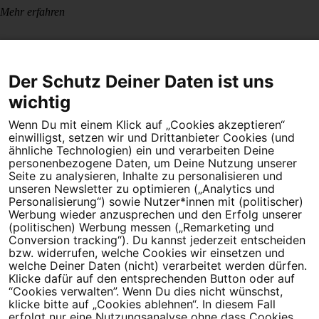
Mehr erfahren
Der Schutz Deiner Daten ist uns
wichtig
Wenn Du mit einem Klick auf „Cookies akzeptieren“
Dein Engagement macht den Unterschied. Schließe Dich 4,5
einwilligst, setzen wir und Drittanbieter Cookies (und
Millionen Menschen an.
ähnliche Technologien) ein und verarbeiten Deine
personenbezogene Daten, um Deine Nutzung unserer
Newsletter bestellen
Seite zu analysieren, Inhalte zu personalisieren und
unseren Newsletter zu optimieren („Analytics und
Personalisierung“) sowie Nutzer*innen mit (politischer)
Werbung wieder anzusprechen und den Erfolg unserer
(politischen) Werbung messen („Remarketing und
Conversion tracking“). Du kannst jederzeit entscheiden
Campact e.V.
bzw. widerrufen, welche Cookies wir einsetzen und
welche Deiner Daten (nicht) verarbeitet werden dürfen.
IBAN DE95 2‍5‍1‍2 0‍5‍1‍0 6‍9‍8‍0 0‍0‍0‍0 0‍0
Klicke dafür auf den entsprechenden Button oder auf
SozialBank
“Cookies verwalten”. Wenn Du dies nicht wünschst,
Direkt online spenden
klicke bitte auf „Cookies ablehnen“. In diesem Fall
erfolgt nur eine Nutzungsanalyse ohne dass Cookies