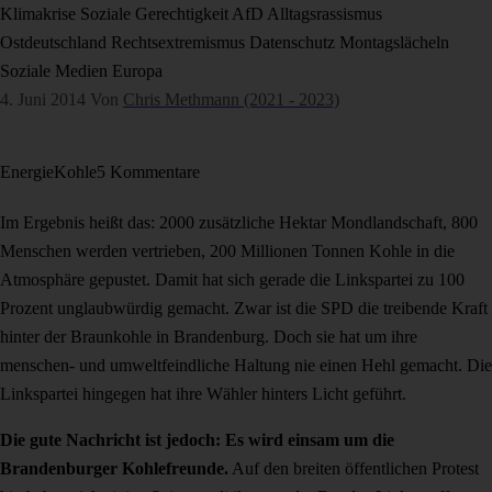
Klimakrise
Soziale Gerechtigkeit
AfD
Alltagsrassismus
Ostdeutschland
Rechtsextremismus
Datenschutz
Montagslächeln
Soziale Medien
Europa
4. Juni 2014
Von
Chris Methmann (2021 - 2023)
Energie
Kohle
5 Kommentare
Im Ergebnis heißt das: 2000 zusätzliche Hektar Mondlandschaft, 800
Menschen werden vertrieben, 200 Millionen Tonnen Kohle in die
Atmosphäre gepustet. Damit hat sich gerade die Linkspartei zu 100
Prozent unglaubwürdig gemacht. Zwar ist die SPD die treibende Kraft
hinter der Braunkohle in Brandenburg. Doch sie hat um ihre
menschen- und umweltfeindliche Haltung nie einen Hehl gemacht. Die
Linkspartei hingegen hat ihre Wähler hinters Licht geführt.
Die gute Nachricht ist jedoch: Es wird einsam um die
Brandenburger Kohlefreunde.
Auf den breiten öffentlichen Protest