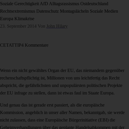
Soziale Gerechtigkeit
AfD
Alltagsrassismus
Ostdeutschland
Rechtsextremismus
Datenschutz
Montagslächeln
Soziale Medien
Europa
Klimakrise
23. September 2014
Von
John Hilary
CETA
TTIP
4 Kommentare
Wenn ein nicht gewähltes Organ der EU, das niemandem gegenüber
rechenschaftspflichtig ist, Millionen von uns leichtfertig das Recht
abspricht, die gefährlichsten und unpopulärsten politischen Projekte
der EU infrage zu stellen, dann ist etwas faul im Staate Europa.
Und genau das ist gerade erst passiert, als die europäische
Kommission, angeblich in unser aller Namen, bekanntgab, sie werde
nicht zulassen, dass eine Europäische Bürgerinitiative (EBI) die
Geheimverhandlungen über das geplante Handelsabkommen mit der