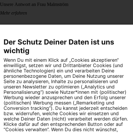
Unsere Antwort an Frau Malmström
Mehr erfahren
Der Schutz Deiner Daten ist uns
wichtig
Wenn Du mit einem Klick auf „Cookies akzeptieren“
Dein Engagement macht den Unterschied. Schließe Dich 4,5
einwilligst, setzen wir und Drittanbieter Cookies (und
Millionen Menschen an.
ähnliche Technologien) ein und verarbeiten Deine
personenbezogene Daten, um Deine Nutzung unserer
Seite zu analysieren, Inhalte zu personalisieren und
Newsletter bestellen
unseren Newsletter zu optimieren („Analytics und
Personalisierung“) sowie Nutzer*innen mit (politischer)
Werbung wieder anzusprechen und den Erfolg unserer
(politischen) Werbung messen („Remarketing und
Conversion tracking“). Du kannst jederzeit entscheiden
Campact e.V.
bzw. widerrufen, welche Cookies wir einsetzen und
welche Deiner Daten (nicht) verarbeitet werden dürfen.
IBAN DE95 2‍5‍1‍2 0‍5‍1‍0 6‍9‍8‍0 0‍0‍0‍0 0‍0
Klicke dafür auf den entsprechenden Button oder auf
SozialBank
“Cookies verwalten”. Wenn Du dies nicht wünschst,