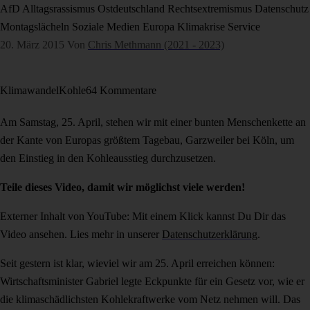
AfD
Alltagsrassismus
Ostdeutschland
Rechtsextremismus
Datenschutz
Montagslächeln
Soziale Medien
Europa
Klimakrise
Service
20. März 2015
Von
Chris Methmann (2021 - 2023)
Klimawandel
Kohle
64 Kommentare
Am Samstag, 25. April, stehen wir mit einer bunten Menschenkette an
der Kante von Europas größtem Tagebau, Garzweiler bei Köln, um
den Einstieg in den Kohleausstieg durchzusetzen.
Teile dieses Video, damit wir möglichst viele werden!
Externer Inhalt von YouTube: Mit einem Klick kannst Du Dir das
Video ansehen. Lies mehr in unserer
Datenschutzerklärung
.
Seit gestern ist klar, wieviel wir am 25. April erreichen können:
Wirtschaftsminister Gabriel legte Eckpunkte für ein Gesetz vor, wie er
die klimaschädlichsten Kohlekraftwerke vom Netz nehmen will. Das