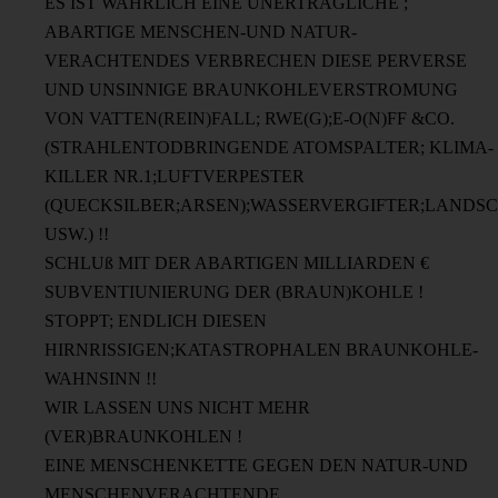
ES IST WAHRLICH EINE UNERTRÄGLICHE ;
ABARTIGE MENSCHEN-UND NATUR-
VERACHTENDES VERBRECHEN DIESE PERVERSE
UND UNSINNIGE BRAUNKOHLEVERSTROMUNG
VON VATTEN(REIN)FALL; RWE(G);E-O(N)FF &CO.
(STRAHLENTODBRINGENDE ATOMSPALTER; KLIMA-
KILLER NR.1;LUFTVERPESTER
(QUECKSILBER;ARSEN);WASSERVERGIFTER;LANDS
USW.) !!
SCHLUß MIT DER ABARTIGEN MILLIARDEN €
SUBVENTIUNIERUNG DER (BRAUN)KOHLE !
STOPPT; ENDLICH DIESEN
HIRNRISSIGEN;KATASTROPHALEN BRAUNKOHLE-
WAHNSINN !!
WIR LASSEN UNS NICHT MEHR
(VER)BRAUNKOHLEN !
EINE MENSCHENKETTE GEGEN DEN NATUR-UND
MENSCHENVERACHTENDE