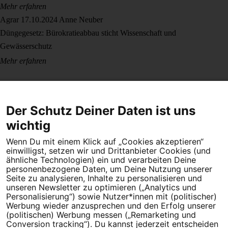
Mehr erfahren
Agrar
17.10.2024
Anne Neuber
Düngegesetz: Bürokratieabbau sticht Wissenschaft und
Gewässerschutz
Mehr erfahren
Der Schutz Deiner Daten ist uns
wichtig
Wenn Du mit einem Klick auf „Cookies akzeptieren“
Dein Engagement macht den Unterschied. Schließe Dich 4,5
einwilligst, setzen wir und Drittanbieter Cookies (und
Millionen Menschen an.
ähnliche Technologien) ein und verarbeiten Deine
personenbezogene Daten, um Deine Nutzung unserer
Newsletter bestellen
Seite zu analysieren, Inhalte zu personalisieren und
unseren Newsletter zu optimieren („Analytics und
Personalisierung“) sowie Nutzer*innen mit (politischer)
Werbung wieder anzusprechen und den Erfolg unserer
(politischen) Werbung messen („Remarketing und
Conversion tracking“). Du kannst jederzeit entscheiden