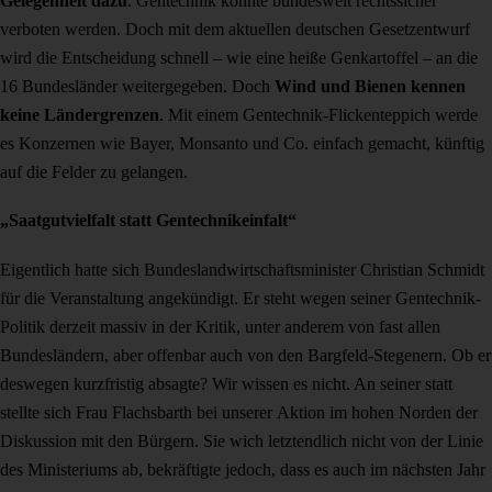
Gelegenheit dazu
. Gentechnik könnte bundesweit rechtssicher
verboten werden. Doch mit dem aktuellen deutschen Gesetzentwurf
wird die Entscheidung schnell – wie eine heiße Genkartoffel – an die
16 Bundesländer weitergegeben. Doch
Wind und Bienen kennen
keine Ländergrenzen
. Mit einem Gentechnik-Flickenteppich werde
es Konzernen wie Bayer, Monsanto und Co. einfach gemacht, künftig
auf die Felder zu gelangen.
„Saatgutvielfalt statt Gentechnikeinfalt“
Eigentlich hatte sich Bundeslandwirtschaftsminister Christian Schmidt
für die Veranstaltung angekündigt. Er steht wegen seiner Gentechnik-
Politik derzeit massiv in der Kritik, unter anderem von fast allen
Bundesländern, aber offenbar auch von den Bargfeld-Stegenern. Ob er
deswegen kurzfristig absagte? Wir wissen es nicht. An seiner statt
stellte sich Frau Flachsbarth bei unserer Aktion im hohen Norden der
Diskussion mit den Bürgern. Sie wich letztendlich nicht von der Linie
des Ministeriums ab, bekräftigte jedoch, dass es auch im nächsten Jahr