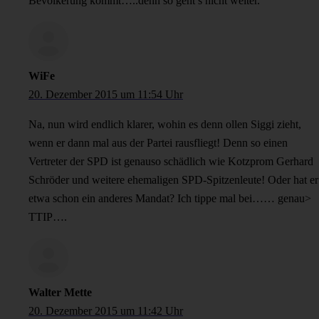
Bevölkerung kommt…..denn so geht’s nicht weiter.
WiFe
20. Dezember 2015 um 11:54 Uhr
Na, nun wird endlich klarer, wohin es denn ollen Siggi zieht,
wenn er dann mal aus der Partei rausfliegt! Denn so einen
Vertreter der SPD ist genauso schädlich wie Kotzprom Gerhard
Schröder und weitere ehemaligen SPD-Spitzenleute! Oder hat er
etwa schon ein anderes Mandat? Ich tippe mal bei…… genau>
TTIP….
Walter Mette
20. Dezember 2015 um 11:42 Uhr