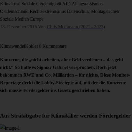
Klimakrise
Soziale Gerechtigkeit
AfD
Alltagsrassismus
Ostdeutschland
Rechtsextremismus
Datenschutz
Montagslächeln
Soziale Medien
Europa
18. Dezember 2015
Von
Chris Methmann (2021 - 2023)
Klimawandel
Kohle
10 Kommentare
Konzerne, die „nicht arbeiten, aber Geld verdienen – das geht
nicht.“ So hatte es Sigmar Gabriel versprochen. Doch jetzt
bekommen RWE und Co. Milliarden – für nichts. Diese Monitor-
Reportage deckt die Lobby-Strategie auf, mit der die Konzerne
sich massiv Fördergelder ins Gesetz geschrieben haben.
Aus Strafabgabe für Klimakiller werden Fördergelder