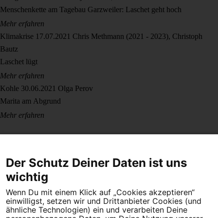
Menschenkette am Tagebau Garzweiler: Laschet geht hoch
Mehr erfahren
Klimakrise
17.07.2021
Chris Methmann (2021 - 2023), Christoph
Bautz
Laschet lügt
Mehr erfahren
Kohle
30.06.2021
Olga Perov
Marita am Abgrund
Mehr erfahren
Der Schutz Deiner Daten ist uns
wichtig
Wenn Du mit einem Klick auf „Cookies akzeptieren“
Dein Engagement macht den Unterschied. Schließe Dich 4,5
einwilligst, setzen wir und Drittanbieter Cookies (und
Millionen Menschen an.
ähnliche Technologien) ein und verarbeiten Deine