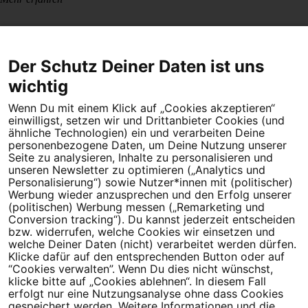
Der Schutz Deiner Daten ist uns
wichtig
Wenn Du mit einem Klick auf „Cookies akzeptieren“
Dein Engagement macht den Unterschied. Schließe Dich 4,5
einwilligst, setzen wir und Drittanbieter Cookies (und
Millionen Menschen an.
ähnliche Technologien) ein und verarbeiten Deine
personenbezogene Daten, um Deine Nutzung unserer
Seite zu analysieren, Inhalte zu personalisieren und
Newsletter bestellen
unseren Newsletter zu optimieren („Analytics und
Personalisierung“) sowie Nutzer*innen mit (politischer)
Werbung wieder anzusprechen und den Erfolg unserer
(politischen) Werbung messen („Remarketing und
Conversion tracking“). Du kannst jederzeit entscheiden
Campact e.V.
bzw. widerrufen, welche Cookies wir einsetzen und
welche Deiner Daten (nicht) verarbeitet werden dürfen.
IBAN DE95 2‍5‍1‍2 0‍5‍1‍0 6‍9‍8‍0 0‍0‍0‍0 0‍0
Klicke dafür auf den entsprechenden Button oder auf
SozialBank
“Cookies verwalten”. Wenn Du dies nicht wünschst,
Direkt online spenden
klicke bitte auf „Cookies ablehnen“. In diesem Fall
erfolgt nur eine Nutzungsanalyse ohne dass Cookies
gespeichert werden. Weitere Informationen und die
Newsletter
Hilfe und