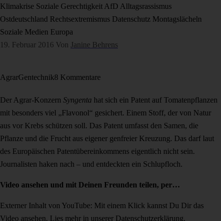
Klimakrise
Soziale Gerechtigkeit
AfD
Alltagsrassismus
Ostdeutschland
Rechtsextremismus
Datenschutz
Montagslächeln
Soziale Medien
Europa
19. Februar 2016
Von
Janine Behrens
Agrar
Gentechnik
8 Kommentare
Der Agrar-Konzern
Syngenta
hat sich ein Patent auf Tomatenpflanzen
mit besonders viel „Flavonol“ gesichert. Einem Stoff, der von Natur
aus vor Krebs schützen soll. Das Patent umfasst den Samen, die
Pflanze und die Frucht aus eigener genfreier Kreuzung. Das darf laut
des Europäischen Patentübereinkommens eigentlich nicht sein.
Journalisten haken nach – und entdeckten ein Schlupfloch.
Video ansehen und mit Deinen Freunden teilen, per…
Externer Inhalt von YouTube: Mit einem Klick kannst Du Dir das
Video ansehen. Lies mehr in unserer
Datenschutzerklärung
.