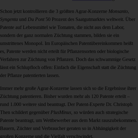
Schon jetzt kontrollieren die 3 größten Agrar-Konzerne
Monsanto
,
Syngenta
und
Du Pont
50 Prozent
des Saatgutmarktes weltweit. Über
Patente auf Lebensmittel wie Tomaten, die nicht aus dem Labor,
sondern der ganz normalen Züchtung stammen, bilden sie ein
umstrittenes Monopol. I
m Europäischen Patentübereinkommen heißt
es, Patente werden nicht erteilt für Pflanzensorten oder biologische
Verfahren zur Züchtung von Pflanzen. Doch das schwammige Gesetz
lässt ein Schlupfloch offen: Einfach die Eigenschaft statt die Züchtung
der Pflanze patentierten lassen.
Immer mehr große Agrar-Konzerne lassen sich so die Ergebnisse ihrer
Züchtung patentieren. Bisher wurden mehr als 120 Patente erteilt –
rund 1.000 weitere sind beantragt. Der Patent-Experte Dr. Christoph
Then schildert gegenüber
PlusMinus, s
o würden auch strategische
Patente beantragt, um Wettbewerber aus dem Markt rauszubekommen.
Bauern, Züchter und Verbraucher geraten so in Abhängigkeit der
großen Konzerne und die Vielfalt verschwindet.