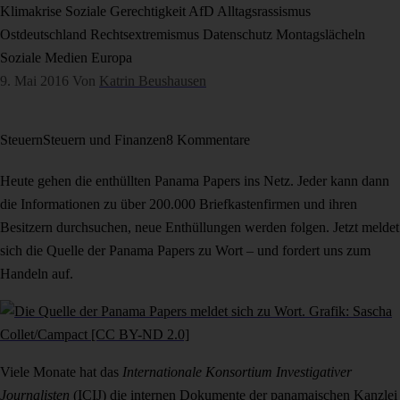
Klimakrise
Soziale Gerechtigkeit
AfD
Alltagsrassismus
Ostdeutschland
Rechtsextremismus
Datenschutz
Montagslächeln
Soziale Medien
Europa
9. Mai 2016
Von
Katrin Beushausen
Steuern
Steuern und Finanzen
8 Kommentare
Heute gehen die enthüllten Panama Papers ins Netz. Jeder kann dann
die Informationen zu über 200.000 Briefkastenfirmen und ihren
Besitzern durchsuchen, neue Enthüllungen werden folgen. Jetzt meldet
sich die Quelle der Panama Papers zu Wort – und fordert uns zum
Handeln auf.
Viele Monate hat das
Internationale Konsortium Investigativer
Journalisten
(ICIJ) die internen Dokumente der panamaischen Kanzlei