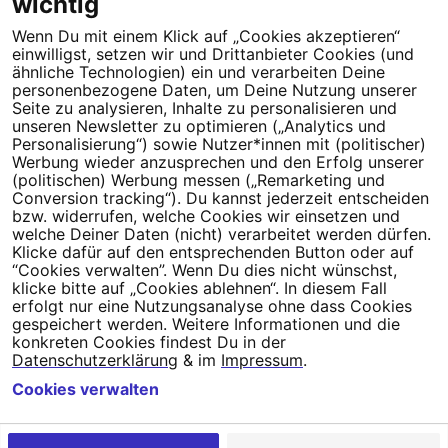
wichtig
Wenn Du mit einem Klick auf „Cookies akzeptieren“
Dein Engagement macht den Unterschied. Schließe Dich 4,5
einwilligst, setzen wir und Drittanbieter Cookies (und
Millionen Menschen an.
ähnliche Technologien) ein und verarbeiten Deine
personenbezogene Daten, um Deine Nutzung unserer
Seite zu analysieren, Inhalte zu personalisieren und
Newsletter bestellen
unseren Newsletter zu optimieren („Analytics und
Personalisierung“) sowie Nutzer*innen mit (politischer)
Werbung wieder anzusprechen und den Erfolg unserer
(politischen) Werbung messen („Remarketing und
Conversion tracking“). Du kannst jederzeit entscheiden
Campact e.V.
bzw. widerrufen, welche Cookies wir einsetzen und
welche Deiner Daten (nicht) verarbeitet werden dürfen.
IBAN DE95 2‍5‍1‍2 0‍5‍1‍0 6‍9‍8‍0 0‍0‍0‍0 0‍0
Klicke dafür auf den entsprechenden Button oder auf
SozialBank
“Cookies verwalten”. Wenn Du dies nicht wünschst,
Direkt online spenden
klicke bitte auf „Cookies ablehnen“. In diesem Fall
erfolgt nur eine Nutzungsanalyse ohne dass Cookies
gespeichert werden. Weitere Informationen und die
Newsletter
Hilfe und
konkreten Cookies findest Du in der
FAQ
Kontakt
Datenschutz
Impressum
Cookie Einstellungen
Datenschutzerklärung
& im
Impressum
.
Cookies verwalten