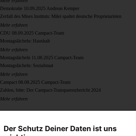
Mehr erfahren
Demokratie
10.09.2025
Andreas Kemper
Zerfall des Mises Instituts: Milei spaltet deutsche Proprietaristen
Mehr erfahren
CDU
08.09.2025
Campact-Team
Montagslächeln: Haushalt
Mehr erfahren
Montagslächeln
11.08.2025
Campact-Team
Montagslächeln: Sozialstaat
Mehr erfahren
Campact
08.08.2025
Campact-Team
Zahlen, bitte: Der Campact-Transparenzbericht 2024
Mehr erfahren
Der Schutz Deiner Daten ist uns