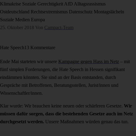
Klimakrise
Soziale Gerechtigkeit
AfD
Alltagsrassismus
Ostdeutschland
Rechtsextremismus
Datenschutz
Montagslächeln
Soziale Medien
Europa
25. Oktober 2018
Von
Campact-Team
Hate Speech
13 Kommentare
Ende Mai starteten wir unsere
Kampagne gegen Hass im Netz
– mit
fünf simplen Forderungen, die Hate Speech in Hessen signifikant
eindämmen könnten. Sie sind an der Basis entstanden, durch
Gespräche mit Betroffenen, Beratungsstellen, Jurist/innen und
Wissenschaftler/innen.
Klar wurde: Wir brauchen keine neuen oder schärferen Gesetze.
Wir
müssen dafür sorgen, dass die bestehenden Gesetze auch im Netz
durchgesetzt werden.
Unsere Maßnahmen würden genau das tun.