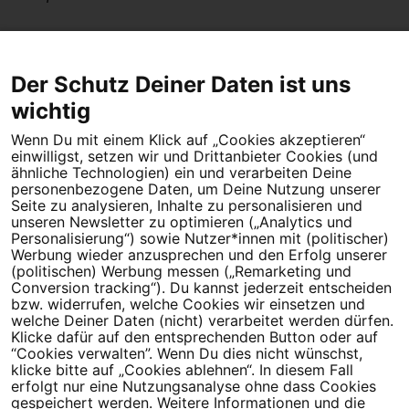
Der Schutz Deiner Daten ist uns
wichtig
Wenn Du mit einem Klick auf „Cookies akzeptieren“
Dein Engagement macht den Unterschied. Schließe Dich 4,5
einwilligst, setzen wir und Drittanbieter Cookies (und
Millionen Menschen an.
ähnliche Technologien) ein und verarbeiten Deine
personenbezogene Daten, um Deine Nutzung unserer
Newsletter bestellen
Seite zu analysieren, Inhalte zu personalisieren und
unseren Newsletter zu optimieren („Analytics und
Personalisierung“) sowie Nutzer*innen mit (politischer)
Werbung wieder anzusprechen und den Erfolg unserer
(politischen) Werbung messen („Remarketing und
Conversion tracking“). Du kannst jederzeit entscheiden
Campact e.V.
bzw. widerrufen, welche Cookies wir einsetzen und
welche Deiner Daten (nicht) verarbeitet werden dürfen.
IBAN DE95 2‍5‍1‍2 0‍5‍1‍0 6‍9‍8‍0 0‍0‍0‍0 0‍0
Klicke dafür auf den entsprechenden Button oder auf
SozialBank
“Cookies verwalten”. Wenn Du dies nicht wünschst,
Direkt online spenden
klicke bitte auf „Cookies ablehnen“. In diesem Fall
erfolgt nur eine Nutzungsanalyse ohne dass Cookies
gespeichert werden. Weitere Informationen und die
Newsletter
Hilfe und