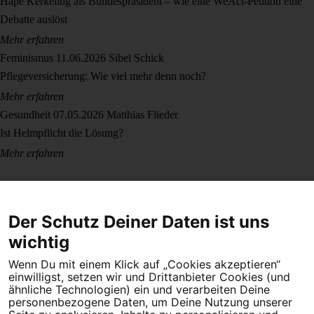
Hape Kerkeling als Bundespräsident – wie eine WeAct-Petition eine
Debatte auslöst
Mehr erfahren
Feminismus
11.06.2026
Sibel Schick
Pflegeversicherung: Wie viel mehr denn noch?
Mehr erfahren
Gesundheit
07.05.2026
Matthias Flieder
Ist Helmpflicht die Lösung?
Mehr erfahren
Der Schutz Deiner Daten ist uns
wichtig
Wenn Du mit einem Klick auf „Cookies akzeptieren“
Dein Engagement macht den Unterschied. Schließe Dich 4,5
einwilligst, setzen wir und Drittanbieter Cookies (und
Millionen Menschen an.
ähnliche Technologien) ein und verarbeiten Deine
personenbezogene Daten, um Deine Nutzung unserer
Newsletter bestellen