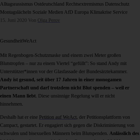
Alltagsrassismus
Ostdeutschland
Rechtsextremismus
Datenschutz
Montagslächeln
Soziale Medien
AfD
Europa
Klimakrise
Service
15. Juni 2020
Von
Olga Perov
Gesundheit
WeAct
Mit Regenbogen-Schutzmaske und einem zwei Meter großen
Blutstropfen
–
nur zu einem Viertel “gefüllt”: So stand Andy mit
Unterstützer*innen vor der Glasfassade der Bundesärztekammer.
Andy ist gesund, seit über 17 Jahren in einer monogamen
Partnerschaft und darf trotzdem nicht Blut spenden – weil er
einen Mann liebt
. Diese unsinnige Regelung will er nicht
hinnehmen.
Deshalb hat er eine
Petition auf WeAct
, der Petitionsplattform von
Campact, gestartet. Er engagiert sich gegen die Diskriminierung von
schwulen und bisexuellen Männern beim Blutspenden.
Anlässlich des