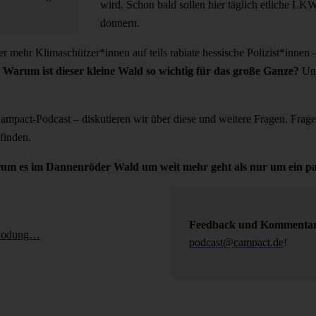
wird. Schon bald sollen hier täglich etliche L
donnern.
mehr Klimaschützer*innen auf teils rabiate hessische Polizist*innen – 
?
Warum ist dieser kleine Wald so wichtig für das große Ganze?
Un
pact-Podcast – diskutieren wir über diese und weitere Fragen. Fragen,
finden.
arum es im Dannenröder Wald um weit mehr geht als nur um ein 
Feedback und Kommenta
-Rodung…
podcast@campact.de
!