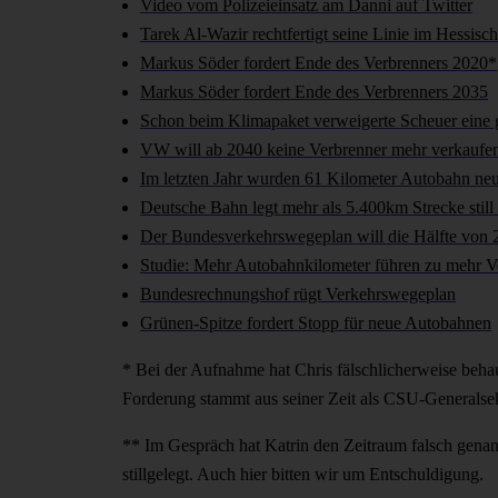
Video vom Polizeieinsatz am Danni auf Twitter
Tarek Al-Wazir rechtfertigt seine Linie im Hessis
Markus Söder fordert Ende des Verbrenners 2020*
Markus Söder fordert Ende des Verbrenners 2035
Schon beim Klimapaket verweigerte Scheuer eine 
VW will ab 2040 keine Verbrenner mehr verkaufe
Im letzten Jahr wurden 61 Kilometer Autobahn neu
Deutsche Bahn legt mehr als 5.400km Strecke still
Der Bundesverkehrswegeplan will die Hälfte von 23
Studie: Mehr Autobahnkilometer führen zu mehr V
Bundesrechnungshof rügt Verkehrswegeplan
Grünen-Spitze fordert Stopp für neue Autobahnen
* Bei der Aufnahme hat Chris fälschlicherweise behau
Forderung stammt aus seiner Zeit als CSU-Generalsekr
** Im Gespräch hat Katrin den Zeitraum falsch gena
stillgelegt. Auch hier bitten wir um Entschuldigung.