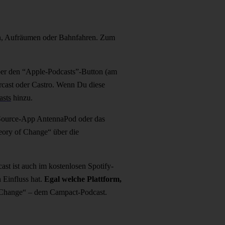
en, Aufräumen oder Bahnfahren.
Zum
 über den “Apple-Podcasts”-Button (am
rcast oder Castro. Wenn Du diese
asts
hinzu.
en-Source-App AntennaPod oder das
heory of Change“ über die
st ist auch im kostenlosen Spotify-
 Einfluss hat.
Egal welche Plattform,
f Change“ – dem Campact-Podcast.