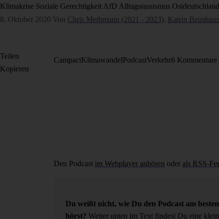
Klimakrise
Soziale Gerechtigkeit
AfD
Alltagsrassismus
Ostdeutschlan
8. Oktober 2020
Von
Chris Methmann (2021 - 2023)
,
Katrin Beushau
Teilen
Campact
Klimawandel
Podcast
Verkehr
6 Kommentare
Kopieren
Den Podcast
im Webplayer anhören
oder
als RSS-Fe
Du weißt nicht, wie Du den Podcast am besten
hörst?
Weiter unten im Text
findest Du eine klein