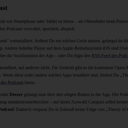
ast
rät wie Smartphone oder Tablet zu hören – als Ohrenfutter beim Putz
re Podcasts verwaltet, speichert, abspielt.
asts” vorinstalliert. Solltest Du ein solches Gerät nutzen, gelangst du
pp. Andere beliebte Player auf dem Apple-Betriebssystem iOS sind Ove
über die Suchfunktion der App – oder Du fügst den
RSS-Feed des Podc
rinstalliert, auf anderen nicht. Für Android gibt es die kostenlose Op
. Wenn diese (oder andere solche) Apps installiert sind, findest Du „T
des Podcasts
hinzu.
oder
Deezer
gelangt man über den obigen Button in die App. Der Podca
rbung umrahmt/unterbrochen – auf deren Auswahl Campact selbst keinen
Podcast!
Dadurch verpasst Du in Zukunft keine Folge von „Theory o