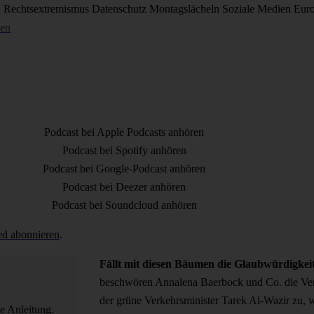
d
Rechtsextremismus
Datenschutz
Montagslächeln
Soziale Medien
Eur
sen
Podcast bei Apple Podcasts anhören
Podcast bei Spotify anhören
Podcast bei Google-Podcast anhören
Podcast bei Deezer anhören
Podcast bei Soundcloud anhören
ed abonnieren
.
Fällt mit diesen Bäumen die Glaubwürdigkei
beschwören Annalena Baerbock und Co. die Ve
der grüne Verkehrsminister Tarek Al-Wazir zu,
e Anleitung.