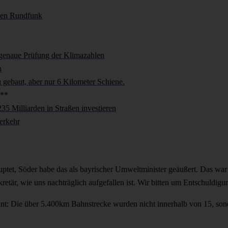
chen Rundfunk
genaue Prüfung der Klimazahlen
n
 gebaut, aber nur 6 Kilometer Schiene.
**
5 Milliarden in Straßen investieren
erkehr
ptet, Söder habe das als bayrischer Umweltminister geäußert. Das war 
etär, wie uns nachträglich aufgefallen ist. Wir bitten um Entschuldigu
nnt: Die über 5.400km Bahnstrecke wurden nicht innerhalb von 15, son