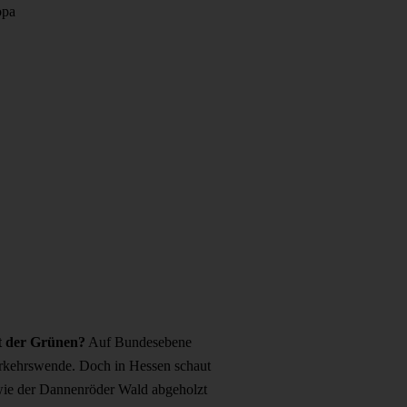
opa
t der Grünen?
Auf Bundesebene
rkehrswende. Doch in Hessen schaut
 wie der Dannenröder Wald abgeholzt