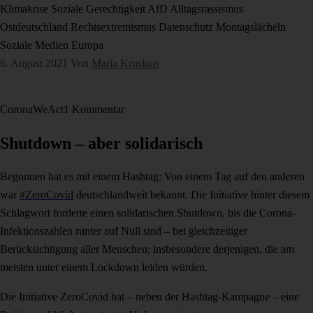
Klimakrise
Soziale Gerechtigkeit
AfD
Alltagsrassismus
Ostdeutschland
Rechtsextremismus
Datenschutz
Montagslächeln
Soziale Medien
Europa
6. August 2021
Von
Maria Kruskop
Corona
WeAct
1 Kommentar
Shutdown – aber solidarisch
Begonnen hat es mit einem Hashtag: Von einem Tag auf den anderen
war
#ZeroCovid
deutschlandweit bekannt. Die Initiative hinter diesem
Schlagwort forderte einen solidarischen Shutdown, bis die Corona-
Infektionszahlen runter auf Null sind – bei gleichzeitiger
Berücksichtigung aller Menschen; insbesondere derjenigen, die am
meisten unter einem Lockdown leiden würden.
Die Initiative ZeroCovid hat – neben der Hashtag-Kampagne – eine