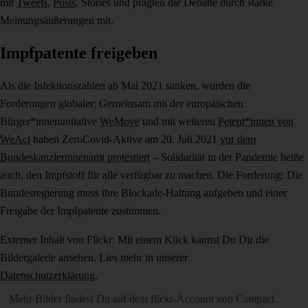
mit
Tweets
,
Posts
, Stories und prägten die Debatte durch starke
Meinungsäußerungen mit.
Impfpatente freigeben
Als die Infektionszahlen ab Mai 2021 sanken, wurden die
Forderungen globaler: Gemeinsam mit der europäischen
Bürger*inneninitiative
WeMove
und mit weiteren
Petent*innen von
WeAct
haben ZeroCovid-Aktive am 20. Juli 2021
vor dem
Bundeskanzlerinnenamt protestiert
– Solidarität in der Pandemie heiße
auch, den Impfstoff für alle verfügbar zu machen. Die Forderung: Die
Bundesregierung muss ihre Blockade-Haltung aufgeben und einer
Freigabe der Impfpatente zustimmen.
Externer Inhalt von Flickr: Mit einem Klick kannst Du Dir die
Bildergalerie ansehen. Lies mehr in unserer
Datenschutzerklärung
.
Mehr Bilder findest Du auf dem
flickr-Account von Campact
.