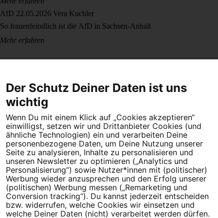
Mehr erfahren
AfD
22.05.2026
Vera Kuchler
So frauenfeindlich ist die AfD in Sachsen-Anhalt
Mehr erfahren
Der Schutz Deiner Daten ist uns
wichtig
Wenn Du mit einem Klick auf „Cookies akzeptieren“
Dein Engagement macht den Unterschied. Schließe Dich 4,5
einwilligst, setzen wir und Drittanbieter Cookies (und
Millionen Menschen an.
ähnliche Technologien) ein und verarbeiten Deine
personenbezogene Daten, um Deine Nutzung unserer
Newsletter bestellen
Seite zu analysieren, Inhalte zu personalisieren und
unseren Newsletter zu optimieren („Analytics und
Personalisierung“) sowie Nutzer*innen mit (politischer)
Werbung wieder anzusprechen und den Erfolg unserer
(politischen) Werbung messen („Remarketing und
Conversion tracking“). Du kannst jederzeit entscheiden
Campact e.V.
bzw. widerrufen, welche Cookies wir einsetzen und
welche Deiner Daten (nicht) verarbeitet werden dürfen.
IBAN DE95 2‍5‍1‍2 0‍5‍1‍0 6‍9‍8‍0 0‍0‍0‍0 0‍0