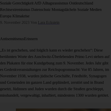
Soziale Gerechtigkeit
AfD
Alltagsrassismus
Ostdeutschland
Rechtsextremismus
Datenschutz
Montagslächeln
Soziale Medien
Europa
Klimakrise
9. November 2023
Von
Lara Eckstein
Antisemitismus
Erinnern
„Es ist geschehen, und folglich kann es wieder geschehen“: Diese
berühmten Worte des Auschwitz-Überlebenden Primo Levi stehen auf
den Plakaten für eine Kundgebung zum 9. November. Jedes Jahr gibt
es Gedenkveranstaltungen zur Reichspogromnacht: Vor 85 Jahren, im
November 1938, wurden jüdische Geschäfte, Friedhöfe, Synagogen
und Gemeinden im ganzen Land geplündert, zerstört und in Brand
gesetzt, Jüdinnen und Juden wurden durch die Straßen geschleppt,
misshandelt, vergewaltigt, inhaftiert, mindestens 1300 wurden getötet.