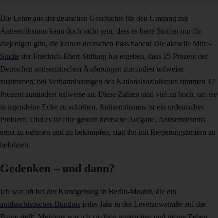
Die Lehre aus der deutschen Geschichte für den Umgang mit
Antisemitismus kann doch nicht sein, dass es harte Strafen nur für
diejenigen gibt, die keinen deutschen Pass haben! Die aktuelle
Mitte-
Studie
der Friedrich-Ebert-Stiftung hat ergeben, dass 15 Prozent der
Deutschen antisemitischen Äußerungen zumindest teilweise
zustimmen; bei Verharmlosungen des Nationalsozialismus stimmen 17
Prozent zumindest teilweise zu. Diese Zahlen sind viel zu hoch, um sie
in irgendeine Ecke zu schieben. Antisemitismus ist ein urdeutsches
Problem. Und es ist eine genuin deutsche Aufgabe, Antisemitismus
ernst zu nehmen und zu bekämpfen, statt ihn mit Regierungsämtern zu
belohnen.
Gedenken – und dann?
Ich war oft bei der Kundgebung in Berlin-Moabit, die ein
antifaschistisches Bündnis
jedes Jahr in der Levetzowstraße auf die
Beine stellt. Meistens war ich zu dünn angezogen und meine Zehen