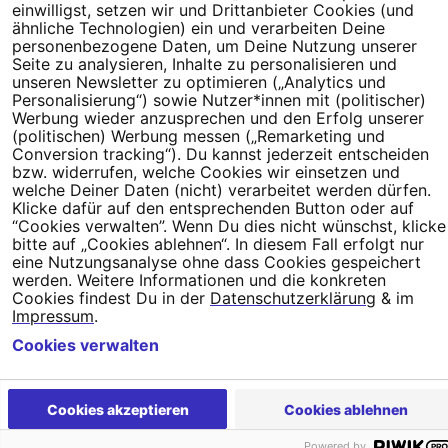
einwilligst, setzen wir und Drittanbieter Cookies (und
ähnliche Technologien) ein und verarbeiten Deine
Newsletter
Hilfe und
personenbezogene Daten, um Deine Nutzung unserer
FAQ
Kontakt
Datenschutz
Impressum
Cookie Einstellungen
Seite zu analysieren, Inhalte zu personalisieren und
unseren Newsletter zu optimieren („Analytics und
Personalisierung“) sowie Nutzer*innen mit (politischer)
Werbung wieder anzusprechen und den Erfolg unserer
(politischen) Werbung messen („Remarketing und
Conversion tracking“). Du kannst jederzeit entscheiden
bzw. widerrufen, welche Cookies wir einsetzen und
welche Deiner Daten (nicht) verarbeitet werden dürfen.
Klicke dafür auf den entsprechenden Button oder auf
“Cookies verwalten”. Wenn Du dies nicht wünschst, klicke
bitte auf „Cookies ablehnen“. In diesem Fall erfolgt nur
eine Nutzungsanalyse ohne dass Cookies gespeichert
werden. Weitere Informationen und die konkreten
Cookies findest Du in der
Datenschutzerklärung
& im
Impressum
.
Cookies verwalten
Cookies akzeptieren
Cookies ablehnen
Powered by