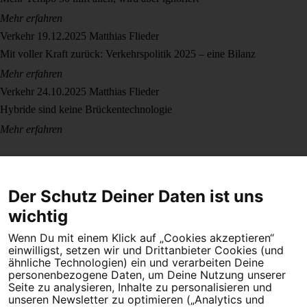
Mehr erfahren
Verkehr
19.12.2025
Matthias Flieder
Mit voller Kraft zurück: Verkehrspolitik 2025 – eine Bilanz
Mehr erfahren
Verkehr
24.10.2025
Matthias Flieder
Hybride sind keine Brückentechnologie
Mehr erfahren
Der Schutz Deiner Daten ist uns
wichtig
Wenn Du mit einem Klick auf „Cookies akzeptieren“
Dein Engagement macht den Unterschied. Schließe Dich 4,5
einwilligst, setzen wir und Drittanbieter Cookies (und
Millionen Menschen an.
ähnliche Technologien) ein und verarbeiten Deine
personenbezogene Daten, um Deine Nutzung unserer
Seite zu analysieren, Inhalte zu personalisieren und
Newsletter bestellen
unseren Newsletter zu optimieren („Analytics und