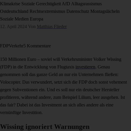
Klimakrise
Soziale Gerechtigkeit
AfD
Alltagsrassismus
Ostdeutschland
Rechtsextremismus
Datenschutz
Montagslächeln
Soziale Medien
Europa
12. April 2024
Von
Matthias Flieder
FDP
Verkehr
5 Kommentare
150 Millionen Euro – soviel will Verkehrsminister Volker Wissing
(FDP) in die Entwicklung von Flugtaxis
investieren
. Genau
genommen soll das ganze Geld an nur ein Unternehmen fließen:
Volocopter. Das verwundert, setzt sich die FDP doch sonst vehement
gegen Subventionen ein. Und es soll nur ein deutscher Hersteller
profitieren, während andere, zum Beispiel Lilium, leer ausgehen. Ist
das fair? Dabei ist das Investment an sich alles andere als eine
vernünftige Investition.
Wissing ignoriert Warnungen