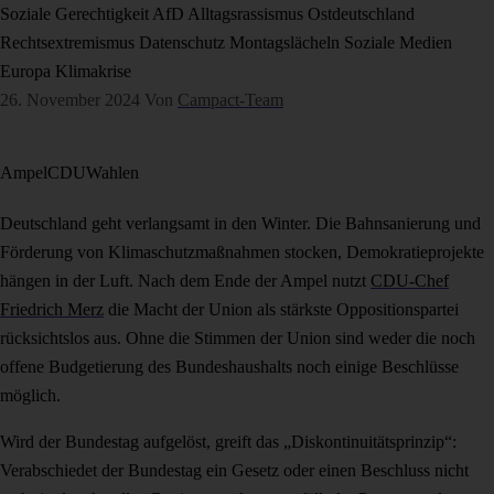
Soziale Gerechtigkeit
AfD
Alltagsrassismus
Ostdeutschland
Rechtsextremismus
Datenschutz
Montagslächeln
Soziale Medien
Europa
Klimakrise
26. November 2024
Von
Campact-Team
Ampel
CDU
Wahlen
Deutschland geht verlangsamt in den Winter. Die Bahnsanierung und
Förderung von Klimaschutzmaßnahmen stocken, Demokratieprojekte
hängen in der Luft. Nach dem Ende der Ampel nutzt
CDU-Chef
Friedrich Merz
die Macht der Union als stärkste Oppositionspartei
rücksichtslos aus. Ohne die Stimmen der Union sind weder die noch
offene Budgetierung des Bundeshaushalts noch einige Beschlüsse
möglich.
Wird der Bundestag aufgelöst, greift das „Diskontinuitätsprinzip“:
Verabschiedet der Bundestag ein Gesetz oder einen Beschluss nicht