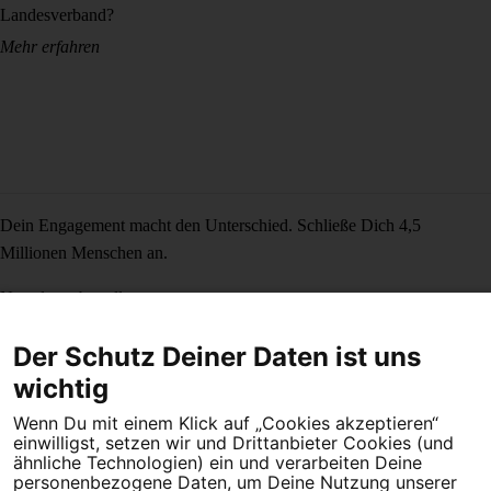
Landesverband?
Mehr erfahren
Dein Engagement macht den Unterschied. Schließe Dich 4,5
Millionen Menschen an.
Newsletter bestellen
Der Schutz Deiner Daten ist uns
wichtig
Campact e.V.
Wenn Du mit einem Klick auf „Cookies akzeptieren“
IBAN DE95 2‍5‍1‍2 0‍5‍1‍0 6‍9‍8‍0 0‍0‍0‍0 0‍0
einwilligst, setzen wir und Drittanbieter Cookies (und
ähnliche Technologien) ein und verarbeiten Deine
SozialBank
personenbezogene Daten, um Deine Nutzung unserer