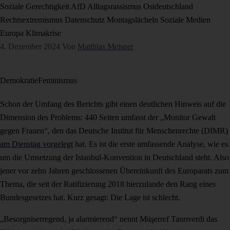
Soziale Gerechtigkeit
AfD
Alltagsrassismus
Ostdeutschland
Rechtsextremismus
Datenschutz
Montagslächeln
Soziale Medien
Europa
Klimakrise
4. Dezember 2024
Von
Matthias Meisner
Demokratie
Feminismus
Schon der Umfang des Berichts gibt einen deutlichen Hinweis auf die
Dimension des Problems: 440 Seiten umfasst der „Monitor Gewalt
gegen Frauen“, den das Deutsche Institut für Menschenrechte (DIMR)
am Dienstag vorgelegt
hat. Es ist die erste umfassende Analyse, wie es
um die Umsetzung der Istanbul-Konvention in Deutschland steht. Also
jener vor zehn Jahren geschlossenen Übereinkunft des Europarats zum
Thema, die seit der Ratifizierung 2018 hierzulande den Rang eines
Bundesgesetzes hat. Kurz gesagt: Die Lage ist schlecht.
„Besorgniserregend, ja alarmierend“ nennt Müşerref Tanrıverdi das