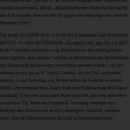
strafmildernd aus. Das sei, so der Bericht, entgegen den Vorgaben der
Istanbul-Konvention, die die „Möglichkeit einer Strafverschärfung für
den Fall vorsieht, dass sich die Tat gegen eine ehemalige oder aktuelle
Partnerin richtet“.
Die Kritik des DIMR deckt sich mit den Ergebnissen einer Recherche
der FAZ, die unter der Überschrift
„Du gehörst mir, also töte ich dich“
Ende November erschienen war. Reporterinnen der Zeitung kamen
zum Ergebnis, dass manche Gerichte in Deutschland das Besitzdenken
des Täters nicht als besonders verwerflich ansehen würden, ein Teil
erkenne es erst gar nicht. Von 62 Urteilen, die die FAZ analysierte,
lauteten 23 auf Totschlag. Als Motive hätten die Gerichte in diesen
Fällen „überwiegend Wut, Ärger, Zorn oder Enttäuschung des Täters“
anerkannt. Und eben nicht einen Mord verurteilt, also eine besonders
skrupellose Tat. Wenn ein Femizid als Totschlag verurteilt wird,
bedeutet dies nicht nur ein deutlich niedrigeres Strafmaß, sondern
auch, dass die Hinterbliebenen ihr Leid nicht anerkannt sehen.