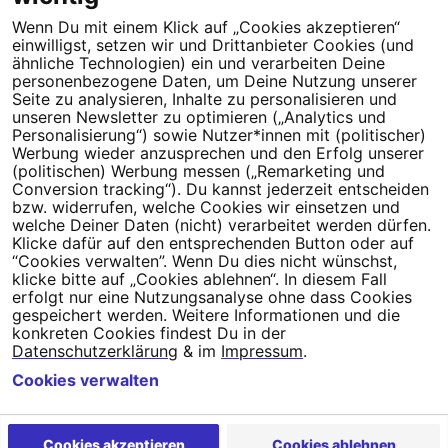
Wenn Du mit einem Klick auf „Cookies akzeptieren“
Dein Engagement macht den Unterschied. Schließe Dich 4,5
einwilligst, setzen wir und Drittanbieter Cookies (und
Millionen Menschen an.
ähnliche Technologien) ein und verarbeiten Deine
personenbezogene Daten, um Deine Nutzung unserer
Seite zu analysieren, Inhalte zu personalisieren und
Newsletter bestellen
unseren Newsletter zu optimieren („Analytics und
Personalisierung“) sowie Nutzer*innen mit (politischer)
Werbung wieder anzusprechen und den Erfolg unserer
(politischen) Werbung messen („Remarketing und
Conversion tracking“). Du kannst jederzeit entscheiden
Campact e.V.
bzw. widerrufen, welche Cookies wir einsetzen und
welche Deiner Daten (nicht) verarbeitet werden dürfen.
IBAN DE95 2‍5‍1‍2 0‍5‍1‍0 6‍9‍8‍0 0‍0‍0‍0 0‍0
Klicke dafür auf den entsprechenden Button oder auf
SozialBank
“Cookies verwalten”. Wenn Du dies nicht wünschst,
Direkt online spenden
klicke bitte auf „Cookies ablehnen“. In diesem Fall
erfolgt nur eine Nutzungsanalyse ohne dass Cookies
gespeichert werden. Weitere Informationen und die
Newsletter
Hilfe und
konkreten Cookies findest Du in der
FAQ
Kontakt
Datenschutz
Impressum
Cookie Einstellungen
Datenschutzerklärung
& im
Impressum
.
Cookies verwalten
Cookies akzeptieren
Cookies ablehnen