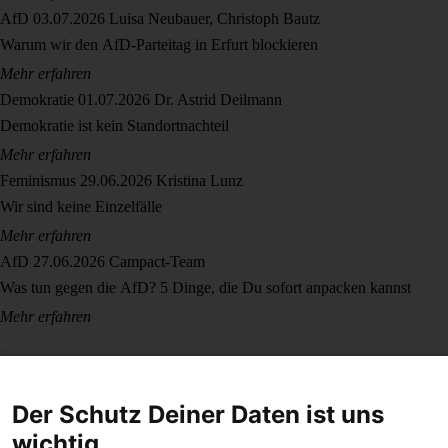
AfD
03.07.2026
Luisa Neubauer, Christoph Bautz
Warum wir den AfD-Parteitag in Erfurt blockieren
Mehr erfahren
Demokratie
01.07.2026
Dr. Astrid Deilmann
Demokratie ist kein Standortnachteil
Mehr erfahren
Feminismus
29.06.2026
Kristina Lunz
Wir sind keine Einzelfälle
Mehr erfahren
AfD
27.06.2026
Campact-Team
Was tun gegen die AfD? 5 Dinge, die Du sofort anpacken kannst
Mehr erfahren
Der Schutz Deiner Daten ist uns
wichtig