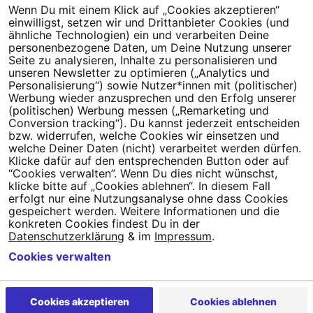
Wenn Du mit einem Klick auf „Cookies akzeptieren“
Dein Engagement macht den Unterschied. Schließe Dich 4,5
einwilligst, setzen wir und Drittanbieter Cookies (und
Millionen Menschen an.
ähnliche Technologien) ein und verarbeiten Deine
personenbezogene Daten, um Deine Nutzung unserer
Newsletter bestellen
Seite zu analysieren, Inhalte zu personalisieren und
unseren Newsletter zu optimieren („Analytics und
Personalisierung“) sowie Nutzer*innen mit (politischer)
Werbung wieder anzusprechen und den Erfolg unserer
(politischen) Werbung messen („Remarketing und
Conversion tracking“). Du kannst jederzeit entscheiden
Campact e.V.
bzw. widerrufen, welche Cookies wir einsetzen und
welche Deiner Daten (nicht) verarbeitet werden dürfen.
IBAN DE95 2‍5‍1‍2 0‍5‍1‍0 6‍9‍8‍0 0‍0‍0‍0 0‍0
Klicke dafür auf den entsprechenden Button oder auf
SozialBank
“Cookies verwalten”. Wenn Du dies nicht wünschst,
Direkt online spenden
klicke bitte auf „Cookies ablehnen“. In diesem Fall
erfolgt nur eine Nutzungsanalyse ohne dass Cookies
gespeichert werden. Weitere Informationen und die
Newsletter
Hilfe und
konkreten Cookies findest Du in der
FAQ
Kontakt
Datenschutz
Impressum
Cookie Einstellungen
Datenschutzerklärung
& im
Impressum
.
Cookies verwalten
Cookies akzeptieren
Cookies ablehnen