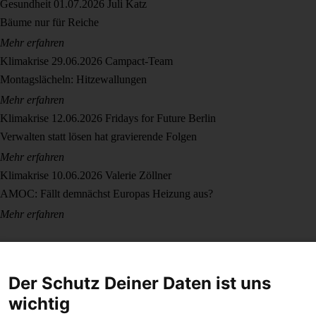
Gesundheit
01.07.2026
Juli Katz
Bäume nur für Reiche
Mehr erfahren
Klimakrise
29.06.2026
Campact-Team
Montagslächeln: Hitzewallungen
Mehr erfahren
Klimakrise
12.06.2026
Fridays for Future Berlin
Verwalten statt lösen hat gravierende Folgen
Mehr erfahren
Klimakrise
10.06.2026
Valerie Zöllner
AMOC: Fällt demnächst Europas Heizung aus?
Mehr erfahren
Der Schutz Deiner Daten ist uns
wichtig