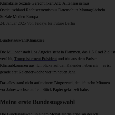
Klimakrise
Soziale Gerechtigkeit
AfD
Alltagsrassismus
Ostdeutschland
Rechtsextremismus
Datenschutz
Montagslächeln
Soziale Medien
Europa
24. Januar 2025
Von
Fridays for Future Berlin
Bundestagswahl
Klimakrise
Die Millionenstadt Los Angeles steht in Flammen, das 1,5 Grad Ziel ist
verfehlt,
Trump ist erneut Präsident
und tritt aus dem Pariser
Klimaabkommen aus. Ich blicke auf den Kalender neben mir – es ist
gerade erst Kalenderwoche vier im neuen Jahr.
Das alles stand nicht auf meinem Bingozettel, den ich zehn Minuten
vor Jahreswechsel auf ein Stück Papier gekritzelt habe.
Meine erste Bundestagswahl
Die
Bundestagswahl
in einem Monat, ist die erste, an der ich