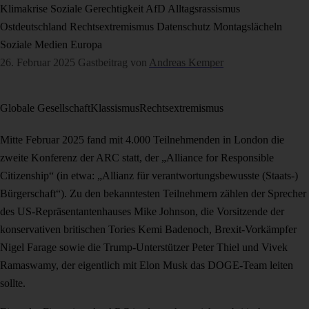
Klimakrise
Soziale Gerechtigkeit
AfD
Alltagsrassismus
Ostdeutschland
Rechtsextremismus
Datenschutz
Montagslächeln
Soziale Medien
Europa
26. Februar 2025
Gastbeitrag von
Andreas Kemper
Globale Gesellschaft
Klassismus
Rechtsextremismus
Mitte Februar 2025 fand mit 4.000 Teilnehmenden in London die
zweite Konferenz der ARC statt, der „Alliance for Responsible
Citizenship“ (in etwa: „Allianz für verantwortungsbewusste (Staats-)
Bürgerschaft“). Zu den bekanntesten Teilnehmern zählen der Sprecher
des US-Repräsentantenhauses Mike Johnson, die Vorsitzende der
konservativen britischen Tories Kemi Badenoch, Brexit-Vorkämpfer
Nigel Farage sowie die Trump-Unterstützer Peter Thiel und Vivek
Ramaswamy, der eigentlich mit Elon Musk das DOGE-Team leiten
sollte.