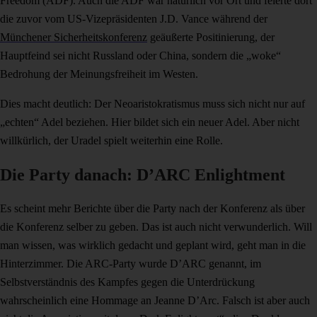
Freedom (ADF). Auch die ADF war natürlich vor Ort und feierte dort
die zuvor vom US-Vizepräsidenten J.D. Vance während der
Münchener Sicherheitskonferenz
geäußerte Positinierung, der
Hauptfeind sei nicht Russland oder China, sondern die „woke“
Bedrohung der Meinungsfreiheit im Westen.
Dies macht deutlich: Der Neoaristokratismus muss sich nicht nur auf
„echten“ Adel beziehen. Hier bildet sich ein neuer Adel. Aber nicht
willkürlich, der Uradel spielt weiterhin eine Rolle.
Die Party danach: D’ARC Enlightment
Es scheint mehr Berichte über die Party nach der Konferenz als über
die Konferenz selber zu geben. Das ist auch nicht verwunderlich. Will
man wissen, was wirklich gedacht und geplant wird, geht man in die
Hinterzimmer. Die ARC-Party wurde D’ARC genannt, im
Selbstverständnis des Kampfes gegen die Unterdrückung
wahrscheinlich eine Hommage an Jeanne D’Arc. Falsch ist aber auch