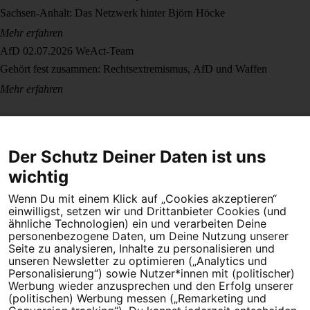
Sachsen-Anhalt: Das Netzwerk hinter Björn Höcke
Mehr erfahren
AfD
02.07.2026
WeAct-Team
Gehört fest zusammen: Rechtsextremismus, AfD und Waffen
Mehr erfahren
Der Schutz Deiner Daten ist uns
wichtig
Wenn Du mit einem Klick auf „Cookies akzeptieren“
Dein Engagement macht den Unterschied. Schließe Dich 4,5
einwilligst, setzen wir und Drittanbieter Cookies (und
Millionen Menschen an.
ähnliche Technologien) ein und verarbeiten Deine
personenbezogene Daten, um Deine Nutzung unserer
Seite zu analysieren, Inhalte zu personalisieren und
Newsletter bestellen
unseren Newsletter zu optimieren („Analytics und
Personalisierung“) sowie Nutzer*innen mit (politischer)
Werbung wieder anzusprechen und den Erfolg unserer
(politischen) Werbung messen („Remarketing und