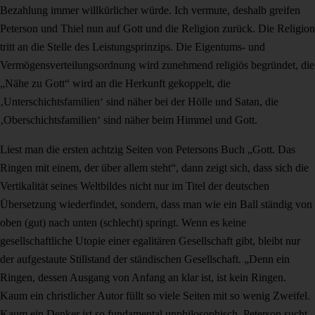
Bezahlung immer willkürlicher würde. Ich vermute, deshalb greifen
Peterson und Thiel nun auf Gott und die Religion zurück. Die Religion
tritt an die Stelle des Leistungsprinzips. Die Eigentums- und
Vermögensverteilungsordnung wird zunehmend religiös begründet, die
„Nähe zu Gott“ wird an die Herkunft gekoppelt, die
‚Unterschichtsfamilien‘ sind näher bei der Hölle und Satan, die
‚Oberschichtsfamilien‘ sind näher beim Himmel und Gott.
Liest man die ersten achtzig Seiten von Petersons Buch „Gott. Das
Ringen mit einem, der über allem steht“, dann zeigt sich, dass sich die
Vertikalität seines Weltbildes nicht nur im Titel der deutschen
Übersetzung wiederfindet, sondern, dass man wie ein Ball ständig von
oben (gut) nach unten (schlecht) springt. Wenn es keine
gesellschaftliche Utopie einer egalitären Gesellschaft gibt, bleibt nur
der aufgestaute Stillstand der ständischen Gesellschaft. „Denn ein
Ringen, dessen Ausgang von Anfang an klar ist, ist kein Ringen.
Kaum ein christlicher Autor füllt so viele Seiten mit so wenig Zweifel.
Kaum ein Denker ist so fundamental unphilosophisch. Peterson sucht