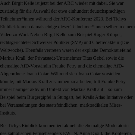
Auch Birgit Kelle ist jetzt bei der ARC wieder mit dabei. Sie war
zuständig für die Auswahl der etwa einhundert deutschsprachigen
Teilnehmer*innen während der ARC-Konferenz 2023. Bei Tichys
Einblick kamen damals einige dieser Teilnehmer*innen selber in einem
Video zu Wort. Neben Birgit Kelle zum Beispiel Roger Köppel,
rechtsgerichteter Schweizer Politiker (SVP) und Chefredakteur (Die
Weltwoche). Ebenfalls vertreten waren der explizite Demokratiefeind
Markus Krall, der
Privatstadt-Unternehmer
Titus Gebel sowie die
ehemalige AfD-Vorständin Frauke Petry und die ehemalige AfD-
Abgeordnete Joana Cotar. Während sich Joana Cotar vorstellen
könnte, mit Markus Krall zusammen zu arbeiten, tritt Frauke Petry
immer häufiger aktiv im Umfeld von Markus Krall auf – so zum
Beispiel beim Bürgergipfel in Stuttgart, bei Kralls Atlas-Initiative oder
bei Veranstaltungen des staatsfeindlichen, marktradikalen Mises-
Instituts.
Bei Tichys Einblick kommentiert aktuell die ehemalige Moderatorin
des katholischen Fernsehsenders EWTN, Anna Diouf, die Konferenz