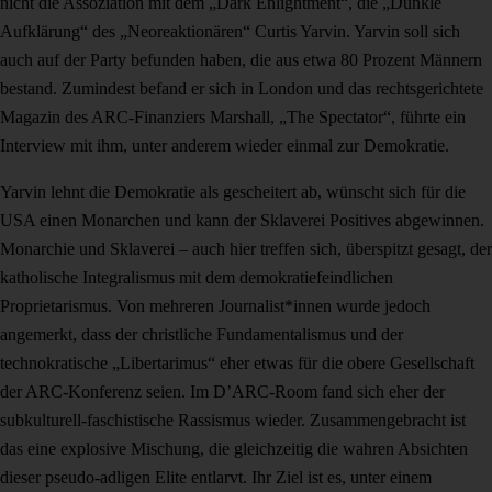
nicht die Assoziation mit dem „Dark Enlightment“, die „Dunkle
Aufklärung“ des „Neoreaktionären“ Curtis Yarvin. Yarvin soll sich
auch auf der Party befunden haben, die aus etwa 80 Prozent Männern
bestand. Zumindest befand er sich in London und das rechtsgerichtete
Magazin des ARC-Finanziers Marshall, „The Spectator“, führte ein
Interview mit ihm, unter anderem wieder einmal zur Demokratie.
Yarvin lehnt die Demokratie als gescheitert ab, wünscht sich für die
USA einen Monarchen und kann der Sklaverei Positives abgewinnen.
Monarchie und Sklaverei – auch hier treffen sich, überspitzt gesagt, der
katholische Integralismus mit dem demokratiefeindlichen
Proprietarismus. Von mehreren Journalist*innen wurde jedoch
angemerkt, dass der christliche Fundamentalismus und der
technokratische „Libertarimus“ eher etwas für die obere Gesellschaft
der ARC-Konferenz seien. Im D’ARC-Room fand sich eher der
subkulturell-faschistische Rassismus wieder. Zusammengebracht ist
das eine explosive Mischung, die gleichzeitig die wahren Absichten
dieser pseudo-adligen Elite entlarvt. Ihr Ziel ist es, unter einem