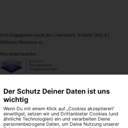
Dein Engagement macht den Unterschied. Schließe Dich 4,5
Millionen Menschen an.
Newsletter bestellen
Campact e.V.
Der Schutz Deiner Daten ist uns
IBAN DE95 2‍5‍1‍2 0‍5‍1‍0 6‍9‍8‍0 0‍0‍0‍0 0‍0
SozialBank
wichtig
Direkt online spenden
Wenn Du mit einem Klick auf „Cookies akzeptieren“
einwilligst, setzen wir und Drittanbieter Cookies (und
Newsletter
Hilfe und
ähnliche Technologien) ein und verarbeiten Deine
personenbezogene Daten, um Deine Nutzung unserer
FAQ
Kontakt
Datenschutz
Impressum
Cookie Einstellungen